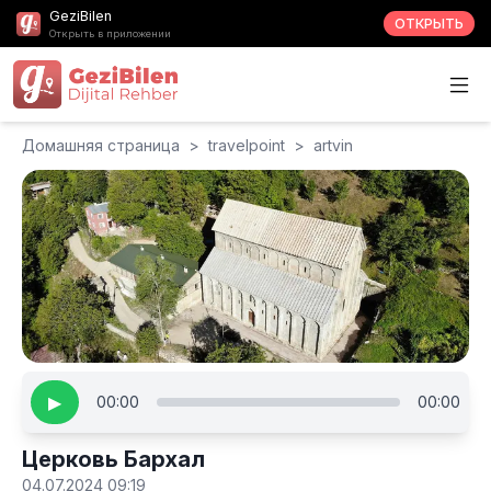
GeziBilen
ОТКРЫТЬ
Открыть в приложении
Домашняя страница
>
travelpoint
>
artvin
▶
00:00
00:00
Церковь Бархал
04.07.2024 09:19