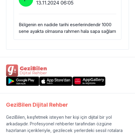
13.11.2024 06:05
Bölgenin en nadide tarihi eserlerindendir 1000
sene ayakta olmasına rahmen hala sapa sağlam
GeziBilen Dijital Rehber
GeziBilen, keşfetmek isteyen her kişi için dijital bir yol
arkadaşıdır. Profesyonel rehberler tarafından özgüne
hazırlanan içerikleriyle, gezilecek yerlerdeki sessil rotalara