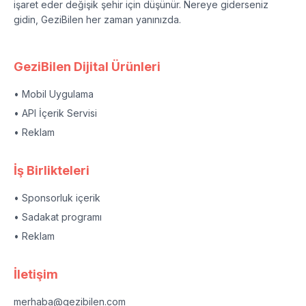
işaret eder değişik şehir için düşünür. Nereye giderseniz
gidin, GeziBilen her zaman yanınızda.
GeziBilen Dijital Ürünleri
• Mobil Uygulama
• API İçerik Servisi
• Reklam
İş Birlikteleri
• Sponsorluk içerik
• Sadakat programı
• Reklam
İletişim
merhaba@gezibilen.com