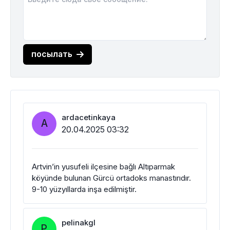
посылать
ardacetinkaya
A
20.04.2025 03:32
Artvin’in yusufeli ilçesine bağlı Altıparmak
köyünde bulunan Gürcü ortadoks manastırıdır.
9-10 yüzyıllarda inşa edilmiştir.
pelinakgl
P