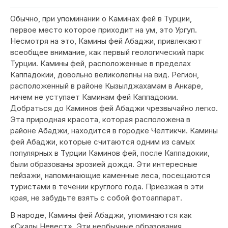
Обычно, при упоминании о Каминах фей в Турции,
первое место которое приходит на ум, это Ургуп.
Несмотря на это, Камины фей Абаджи, привлекают
всеобщее внимание, как первый геологический парк
Турции. Камины фей, расположенные в пределах
Каппадокии, довольно великолепны на вид. Регион,
расположенный в районе Кызылджахамам в Анкаре,
ничем не уступает Каминам фей Каппадокии.
Добраться до Каминов фей Абаджи чрезвычайно легко.
Эта природная красота, которая расположена в
районе Абаджи, находится в городке Челтикчи. Камины
фей Абаджи, которые считаются одним из самых
популярных в Турции Каминов фей, после Каппадокии,
были образованы эрозией дождя. Эти интересные
пейзажи, напоминающие каменные леса, посещаются
туристами в течении круглого года. Приезжая в эти
края, не забудьте взять с собой фотоаппарат.
В народе, Камины фей Абаджи, упоминаются как
«Скалы Невест». Эти необычные образования,