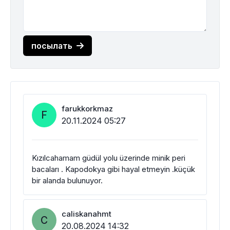
посылать
farukkorkmaz
F
20.11.2024 05:27
Kızılcahamam güdül yolu üzerinde minik peri
bacaları . Kapodokya gibi hayal etmeyin .küçük
bir alanda bulunuyor.
caliskanahmt
C
20.08.2024 14:32