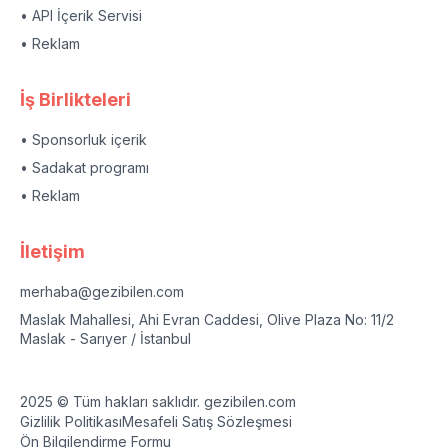
• API İçerik Servisi
• Reklam
İş Birlikteleri
• Sponsorluk içerik
• Sadakat programı
• Reklam
İletişim
merhaba@gezibilen.com
Maslak Mahallesi, Ahi Evran Caddesi, Olive Plaza No: 11/2
Maslak - Sarıyer / İstanbul
2025 © Tüm hakları saklıdır. gezibilen.com
Gizlilik Politikası
Mesafeli Satış Sözleşmesi
Ön Bilgilendirme Formu