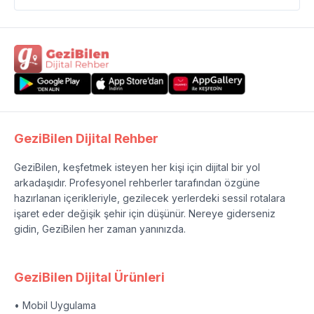
GeziBilen Dijital Rehber
GeziBilen, keşfetmek isteyen her kişi için dijital bir yol
arkadaşıdır. Profesyonel rehberler tarafından özgüne
hazırlanan içerikleriyle, gezilecek yerlerdeki sessil rotalara
işaret eder değişik şehir için düşünür. Nereye giderseniz
gidin, GeziBilen her zaman yanınızda.
GeziBilen Dijital Ürünleri
• Mobil Uygulama