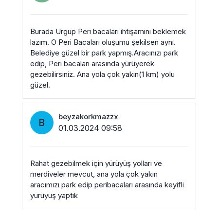
Burada Ürgüp Peri bacaları ihtişamını beklemek
lazım. O Peri Bacaları oluşumu şekilsen aynı.
Belediye güzel bir park yapmış.Aracınızı park
edip, Peri bacaları arasında yürüyerek
gezebilirsiniz. Ana yola çok yakın(1 km) yolu
güzel.
beyzakorkmazzx
B
01.03.2024 09:58
Rahat gezebilmek için yürüyüş yolları ve
merdiveler mevcut, ana yola çok yakın
aracımızı park edip peribacaları arasında keyifli
yürüyüş yaptık