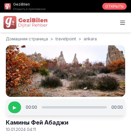
GeziBilen
ОТКРЫТЬ
Открыть в приложении
Домашняя страница
>
travelpoint
>
ankara
▶
00:00
00:00
Камины Фей Абаджи
10.01.2024 04:11