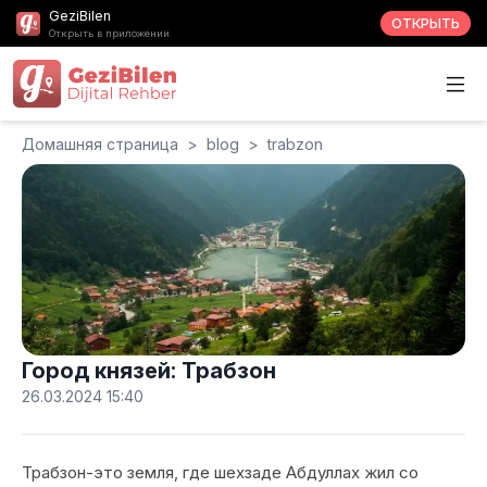
GeziBilen
ОТКРЫТЬ
Открыть в приложении
Домашняя страница
>
blog
>
trabzon
Город князей: Трабзон
26.03.2024 15:40
Трабзон-это земля, где шехзаде Абдуллах жил со