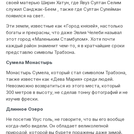
своей матерью Ширин Хатун, где Явуз Султан Селим
служил Санджак-Беем , также где Султан Сулейман
появился на свет.
Эти земли, известные как «Город князей», настолько
богаты и прекрасны, что даже Эвлия Челеби называл
этот город «Маленьким Стамбулом». Хотя почти
каждый район знаменит чем-то, я в кратчайшие сроки
представлю символы Трабзона.
Сумела Монастырь
Монастырь Сумела, который стал символом Трабзона,
также известен как «Дева Мария» среди людей.
Невозможно возвратиться из этого места, который
300 метров в высоту, не сделав тонну фотографий и не
изучив фрески.
Длинное Озеро
Не посетив Узус голь, не говорите, что вы его вообще
когда-либо видели. Он обладает великолепной
природой, которой вы будете поражены даже зимой.