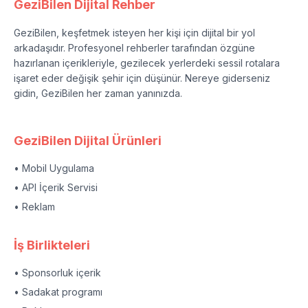
GeziBilen Dijital Rehber
GeziBilen, keşfetmek isteyen her kişi için dijital bir yol
arkadaşıdır. Profesyonel rehberler tarafından özgüne
hazırlanan içerikleriyle, gezilecek yerlerdeki sessil rotalara
işaret eder değişik şehir için düşünür. Nereye giderseniz
gidin, GeziBilen her zaman yanınızda.
GeziBilen Dijital Ürünleri
• Mobil Uygulama
• API İçerik Servisi
• Reklam
İş Birlikteleri
• Sponsorluk içerik
• Sadakat programı