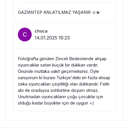
GAZİANTEP ANLATILMAZ YAŞANIR ☺️💫
choca
C
14.01.2025 16:23
Fotoğrafta görülen Zincirli Bedestende ahşap
oyuncaklar satan küçük bir dükkan vardır.
Önünde mutlaka vakit geçirmelisiniz. Öyle
sanıyorum ki burası Türkiye'deki en fazla ahsap
zeka oyuncakları çeşitliliği olan dükkandır. Fatih
abi de oradaysa sohbetine doyum olmaz.
Unutmadan oyuncakların çoğu çocuklar için
olduğu kadar büyükler için de uygun =)