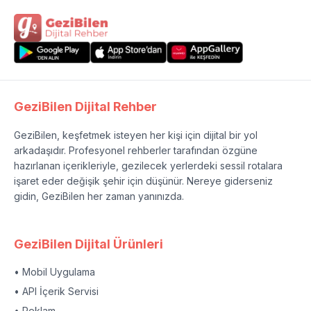
GeziBilen Dijital Rehber
GeziBilen, keşfetmek isteyen her kişi için dijital bir yol
arkadaşıdır. Profesyonel rehberler tarafından özgüne
hazırlanan içerikleriyle, gezilecek yerlerdeki sessil rotalara
işaret eder değişik şehir için düşünür. Nereye giderseniz
gidin, GeziBilen her zaman yanınızda.
GeziBilen Dijital Ürünleri
• Mobil Uygulama
• API İçerik Servisi
• Reklam