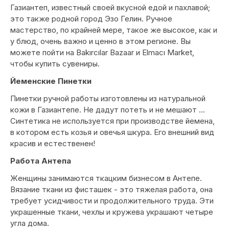
Газиантеп, известный своей вкусной едой и пахлавой;
это также родной город Эзо Гелин. Ручное
мастерство, по крайней мере, такое же высокое, как и
у блюд, очень важно и ценно в этом регионе. Вы
можете пойти на Bakırcılar Bazaar и Elmacı Market,
чтобы купить сувениры.
Йеменские Пинетки
Пинетки ручной работы изготовлены из натуральной
кожи в Газиантепе. Не дадут потеть и не мешают ...
Синтетика не используется при производстве йемена,
в котором есть козья и овечья шкура. Его внешний вид
красив и естественен!
Работа Антепа
Женщины занимаются ткацким бизнесом в Антепе.
Вязание ткани из фисташек - это тяжелая работа, она
требует усидчивости и продолжительного труда. Эти
украшенные ткани, чехлы и кружева украшают четыре
угла дома.