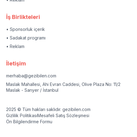
İş Birlikteleri
• Sponsorluk içerik
• Sadakat programı
• Reklam
İletişim
merhaba@gezibilen.com
Maslak Mahallesi, Ahi Evran Caddesi, Olive Plaza No: 11/2
Maslak - Sarıyer / İstanbul
2025 © Tüm hakları saklıdır. gezibilen.com
Gizlilik Politikası
Mesafeli Satış Sözleşmesi
Ön Bilgilendirme Formu