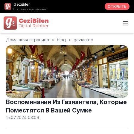
GeziBilen
ОТКРЫТЬ
Открыть в приложении
Домашняя страница
>
blog
>
gaziantep
Воспоминания Из Газиантепа, Которые
Поместятся В Вашей Сумке
15.07.2024 03:09