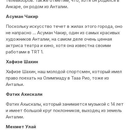
телевизоров. Также отметим, что, хотя он родился в
Анкаре, он родом из Анталии.
Асуман Чакир
Поскольку искусство течет в жилах этого города, оно
не напрасно ... Асуман Чакир, один из самых красивых
художников Анталии, на самом деле очень ценная
актриса театра и кино, хотя она известна своими
работами в TRT 1.
Хафизе Шахин
Хафизе Шахин, наш молодой спортсмен, который имел
право поехать на Олимпиаду в Тааа Рио, тоже из
Антальи.
Фатих Ахискали
Фатих Ахыскалы, который занимается музыкой с 14 лет
и имеет большой круг поклонников, выходец из земель
Анталии.
Мехмет Улай