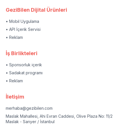
GeziBilen Dijital Ürünleri
• Mobil Uygulama
• API İçerik Servisi
• Reklam
İş Birlikteleri
• Sponsorluk içerik
• Sadakat programı
• Reklam
İletişim
merhaba@gezibilen.com
Maslak Mahallesi, Ahi Evran Caddesi, Olive Plaza No: 11/2
Maslak - Sarıyer / İstanbul