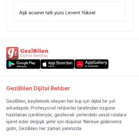
Aşk acısının tatlı yüzü Levent Yüksel
GeziBilen Dijital Rehber
GeziBilen, keşfetmek isteyen her kişi için dijital bir yol
arkadaşıdır. Profesyonel rehberler tarafından özgüne
hazırlanan içerikleriyle, gezilecek yerlerdeki sessil rotalara
işaret eder değişik şehir için düşünür. Nereye giderseniz
gidin, GeziBilen her zaman yanınızda.