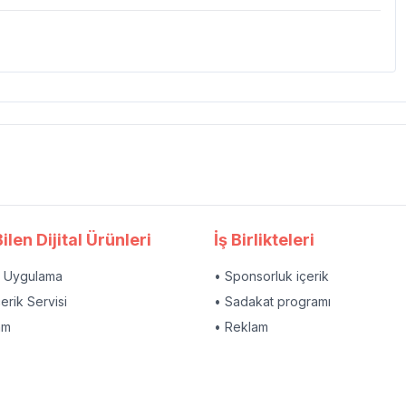
ilen Dijital Ürünleri
İş Birlikteleri
l Uygulama
• Sponsorluk içerik
çerik Servisi
• Sadakat programı
am
• Reklam