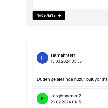
посылать
fatmahnterr
F
15.03.2024 03:55
Düden şelalesinde huzur buluyor in
kargidanecee2
K
29.02.2024 01:15