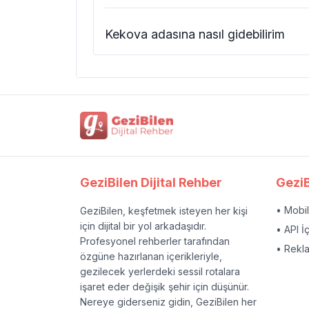
Kekova adasına nasıl gidebilirim
GeziBilen Dijital Rehber
GeziB
• Mobi
GeziBilen, keşfetmek isteyen her kişi
için dijital bir yol arkadaşıdır.
• API İ
Profesyonel rehberler tarafından
• Rekl
özgüne hazırlanan içerikleriyle,
gezilecek yerlerdeki sessil rotalara
işaret eder değişik şehir için düşünür.
Nereye giderseniz gidin, GeziBilen her