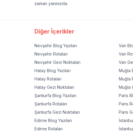
zaman yanınızda.
Diğer İçerikler
Nevşehir
Blog Yazıları
Van
Blo
Nevşehir
Rotaları
Van
Rot
Nevşehir
Gezi Noktaları
Van
Gez
Hatay
Blog Yazıları
Muğla
B
Hatay
Rotaları
Muğla
R
Hatay
Gezi Noktaları
Muğla
G
Şanlıurfa
Blog Yazıları
Paris
Bl
Şanlıurfa
Rotaları
Paris
Ro
Şanlıurfa
Gezi Noktaları
Paris
Ge
Edirne
Blog Yazıları
İstanbu
Edirne
Rotaları
İstanbu