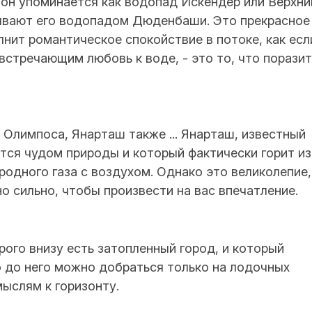
 он упоминается как водопад Искендер или Верхни
ывают его водопадом Дюденбаши. Это прекрасное
лнит романтическое спокойствие в потоке, как есл
стречающим любовь к воде, - это то, что поразит
Олимпоса, Янарташ также ... Янарташ, известный
ется чудом природы и который фактически горит из
родного газа с воздухом. Однако это великолепие,
о сильно, чтобы произвести на вас впечатление.
рого внизу есть затопленный город, и который
то до него можно добраться только на лодочных
мыслям к горизонту.