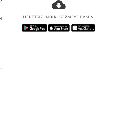
й
и
-