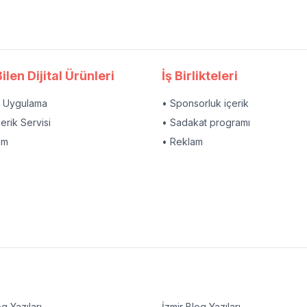
ilen Dijital Ürünleri
İş Birlikteleri
l Uygulama
• Sponsorluk içerik
çerik Servisi
• Sadakat programı
am
• Reklam
g Yazıları
İzmir
Blog Yazıları