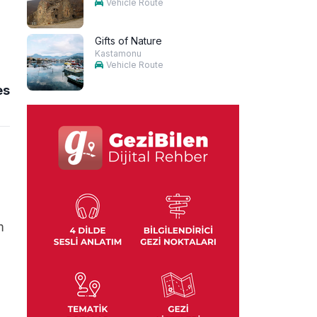
Vehicle Route
Gifts of Nature
Kastamonu
Vehicle Route
es
m