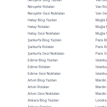
Nevşehir
Rotaları
Van
Rot
Nevşehir
Gezi Noktaları
Van
Gez
Hatay
Blog Yazıları
Muğla
B
Hatay
Rotaları
Muğla
R
Hatay
Gezi Noktaları
Muğla
G
Şanlıurfa
Blog Yazıları
Paris
Bl
Şanlıurfa
Rotaları
Paris
Ro
Şanlıurfa
Gezi Noktaları
Paris
Ge
Edirne
Blog Yazıları
İstanbu
Edirne
Rotaları
İstanbu
Edirne
Gezi Noktaları
İstanbu
Artvin
Blog Yazıları
Mardin
Artvin
Rotaları
Mardin
Artvin
Gezi Noktaları
Mardin
Ankara
Blog Yazıları
Londra
Ankara
Rotaları
Londra