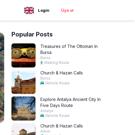
Login
Üye ol
Popular Posts
Treasures of The Ottoman In
Bursa
Bursa
Walking Route
Church & Hazan Calls
Bursa
Vehicle Route
Explore Antalya Ancient City In
Five Days Route
Antalya
Vehicle Route
Church & Hazan Calls
Artvin