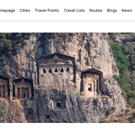
mepage
Cities
Travel Points
Travel Lists
Routes
Blogs
News