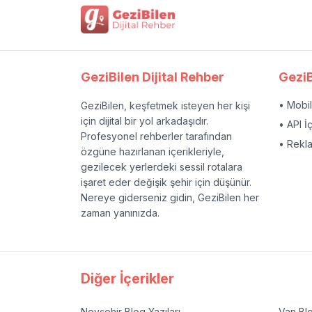
GeziBilen Dijital Rehber
GeziB
• Mobi
GeziBilen, keşfetmek isteyen her kişi
için dijital bir yol arkadaşıdır.
• API İ
Profesyonel rehberler tarafından
• Rekl
özgüne hazırlanan içerikleriyle,
gezilecek yerlerdeki sessil rotalara
işaret eder değişik şehir için düşünür.
Nereye giderseniz gidin, GeziBilen her
zaman yanınızda.
Diğer İçerikler
Nevşehir
Blog Yazıları
Van
Blo