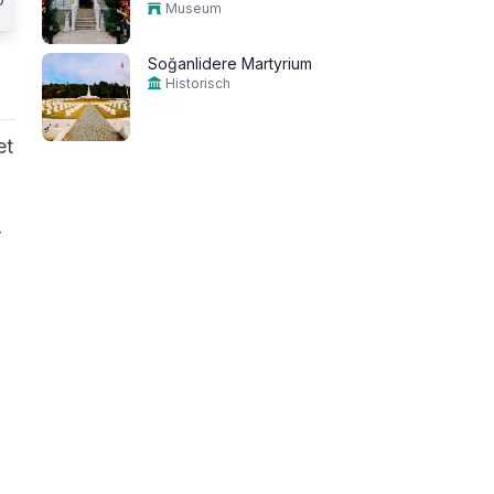
Museum
Soğanlidere Martyrium
Historisch
et
r