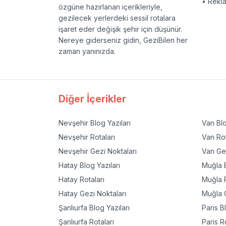
• Rekl
özgüne hazırlanan içerikleriyle,
gezilecek yerlerdeki sessil rotalara
işaret eder değişik şehir için düşünür.
Nereye giderseniz gidin, GeziBilen her
zaman yanınızda.
Diğer İçerikler
Nevşehir
Blog Yazıları
Van
Blo
Nevşehir
Rotaları
Van
Rot
Nevşehir
Gezi Noktaları
Van
Gez
Hatay
Blog Yazıları
Muğla
B
Hatay
Rotaları
Muğla
R
Hatay
Gezi Noktaları
Muğla
G
Şanlıurfa
Blog Yazıları
Paris
Bl
Şanlıurfa
Rotaları
Paris
Ro