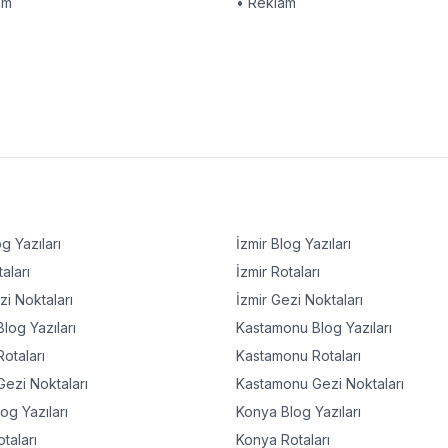
am
• Reklam
g Yazıları
İzmir
Blog Yazıları
aları
İzmir
Rotaları
i Noktaları
İzmir
Gezi Noktaları
log Yazıları
Kastamonu
Blog Yazıları
otaları
Kastamonu
Rotaları
ezi Noktaları
Kastamonu
Gezi Noktaları
og Yazıları
Konya
Blog Yazıları
taları
Konya
Rotaları