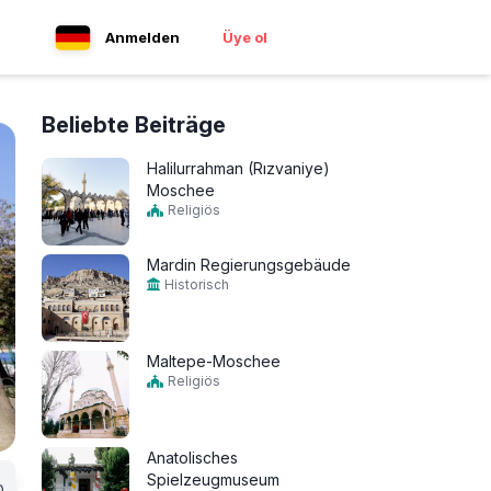
Anmelden
Üye ol
Beliebte Beiträge
Halilurrahman (Rızvaniye)
Moschee
Religiös
Mardin Regierungsgebäude
Historisch
Maltepe-Moschee
Religiös
Anatolisches
Spielzeugmuseum
0