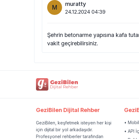
muratty
M
24.12.2024 04:39
Şehrin betonarme yapısına kafa tutan
vakit geçirebilirsiniz.
GeziBilen Dijital Rehber
GeziB
• Mobi
GeziBilen, keşfetmek isteyen her kişi
için dijital bir yol arkadaşıdır.
• API İ
Profesyonel rehberler tarafından