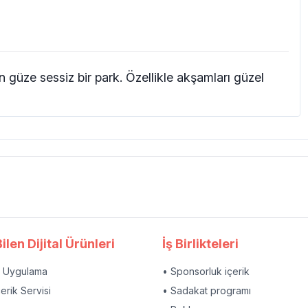
 güze sessiz bir park. Özellikle akşamları güzel
ilen Dijital Ürünleri
İş Birlikteleri
l Uygulama
• Sponsorluk içerik
çerik Servisi
• Sadakat programı