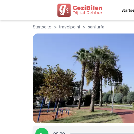
Startse
Startseite
>
travelpoint
>
sanliurfa
00:00