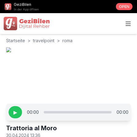
GeziBilen
OPEN
In der App öffnen
Startseite
>
travelpoint
>
roma
▶
00:00
00:00
Trattoria al Moro
30.04.2024 13:36