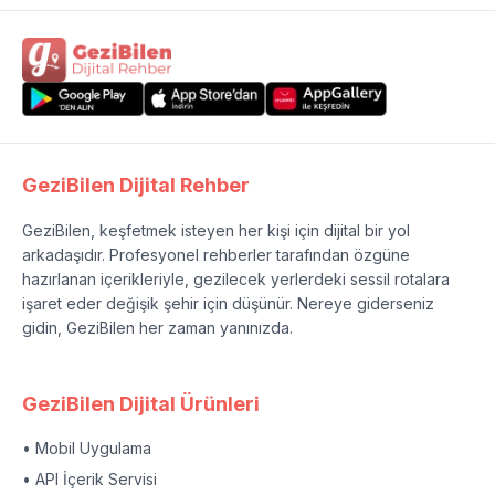
GeziBilen Dijital Rehber
GeziBilen, keşfetmek isteyen her kişi için dijital bir yol
arkadaşıdır. Profesyonel rehberler tarafından özgüne
hazırlanan içerikleriyle, gezilecek yerlerdeki sessil rotalara
işaret eder değişik şehir için düşünür. Nereye giderseniz
gidin, GeziBilen her zaman yanınızda.
GeziBilen Dijital Ürünleri
• Mobil Uygulama
• API İçerik Servisi