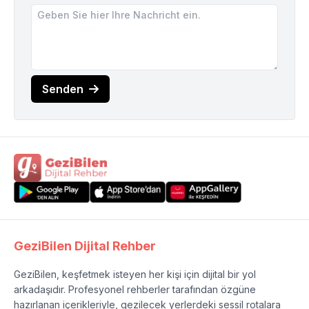
Senden
GeziBilen Dijital Rehber
GeziBilen, keşfetmek isteyen her kişi için dijital bir yol
arkadaşıdır. Profesyonel rehberler tarafından özgüne
hazırlanan içerikleriyle, gezilecek yerlerdeki sessil rotalara