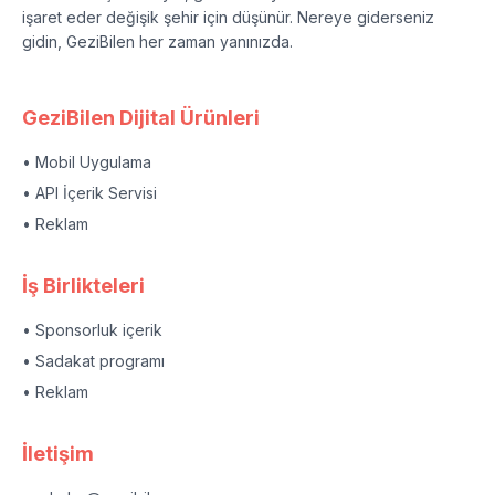
işaret eder değişik şehir için düşünür. Nereye giderseniz
gidin, GeziBilen her zaman yanınızda.
GeziBilen Dijital Ürünleri
• Mobil Uygulama
• API İçerik Servisi
• Reklam
İş Birlikteleri
• Sponsorluk içerik
• Sadakat programı
• Reklam
İletişim