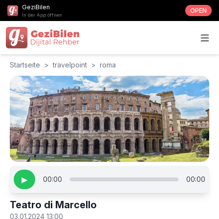
GeziBilen
OPEN
In der App öffnen
Startseite
>
travelpoint
>
roma
▶
00:00
00:00
Teatro di Marcello
03.01.2024 13:00