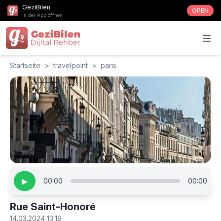
GeziBilen
OPEN
In der App öffnen
Startseite
>
travelpoint
>
paris
▶
00:00
00:00
Rue Saint-Honoré
14.03.2024 13:19