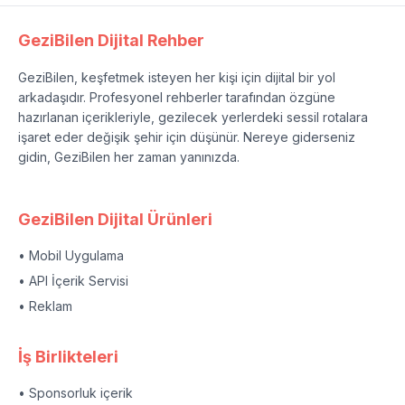
GeziBilen Dijital Rehber
GeziBilen, keşfetmek isteyen her kişi için dijital bir yol
arkadaşıdır. Profesyonel rehberler tarafından özgüne
hazırlanan içerikleriyle, gezilecek yerlerdeki sessil rotalara
işaret eder değişik şehir için düşünür. Nereye giderseniz
gidin, GeziBilen her zaman yanınızda.
GeziBilen Dijital Ürünleri
• Mobil Uygulama
• API İçerik Servisi
• Reklam
İş Birlikteleri
• Sponsorluk içerik