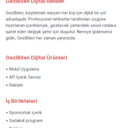
GeziBilen Dijital Rehber
GeziBilen, keşfetmek isteyen her kişi için dijital bir yol
arkadaşıdır. Profesyonel rehberler tarafından özgüne
hazırlanan içerikleriyle, gezilecek yerlerdeki sessil rotalara
işaret eder değişik şehir için düşünür. Nereye giderseniz
gidin, GeziBilen her zaman yanınızda.
GeziBilen Dijital Ürünleri
• Mobil Uygulama
• API İçerik Servisi
• Reklam
İş Birlikteleri
• Sponsorluk içerik
• Sadakat programı