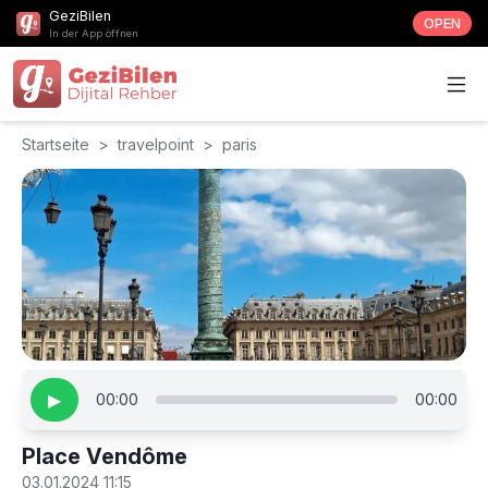
GeziBilen
OPEN
In der App öffnen
Startseite
>
travelpoint
>
paris
▶
00:00
00:00
Place Vendôme
03.01.2024 11:15