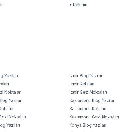
am
• Reklam
g Yazıları
İzmir
Blog Yazıları
aları
İzmir
Rotaları
i Noktaları
İzmir
Gezi Noktaları
log Yazıları
Kastamonu
Blog Yazıları
otaları
Kastamonu
Rotaları
ezi Noktaları
Kastamonu
Gezi Noktaları
og Yazıları
Konya
Blog Yazıları