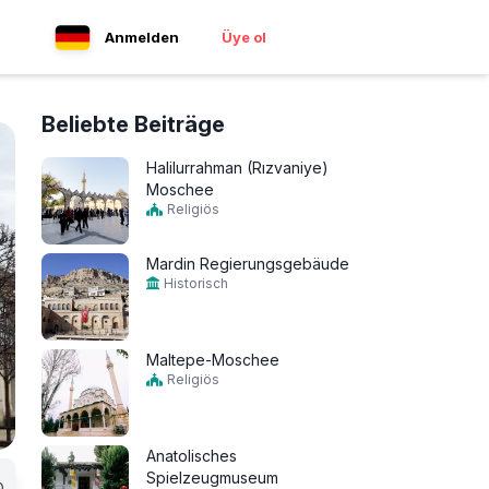
Anmelden
Üye ol
Beliebte Beiträge
Halilurrahman (Rızvaniye)
Moschee
Religiös
Mardin Regierungsgebäude
Historisch
Maltepe-Moschee
Religiös
Anatolisches
Spielzeugmuseum
0