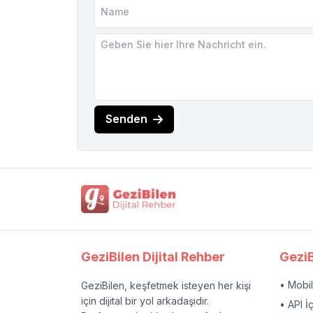
Senden
GeziBilen Dijital Rehber
GeziB
• Mobi
GeziBilen, keşfetmek isteyen her kişi
için dijital bir yol arkadaşıdır.
• API İ