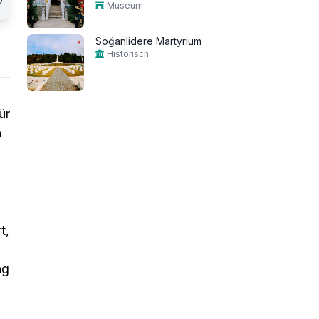
Museum
Soğanlidere Martyrium
Historisch
ür
h
t,
ng