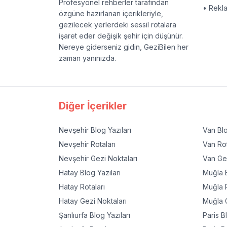
Profesyonel rehberler tarafından
• Rekl
özgüne hazırlanan içerikleriyle,
gezilecek yerlerdeki sessil rotalara
işaret eder değişik şehir için düşünür.
Nereye giderseniz gidin, GeziBilen her
zaman yanınızda.
Diğer İçerikler
Nevşehir
Blog Yazıları
Van
Blo
Nevşehir
Rotaları
Van
Rot
Nevşehir
Gezi Noktaları
Van
Gez
Hatay
Blog Yazıları
Muğla
B
Hatay
Rotaları
Muğla
R
Hatay
Gezi Noktaları
Muğla
G
Şanlıurfa
Blog Yazıları
Paris
Bl