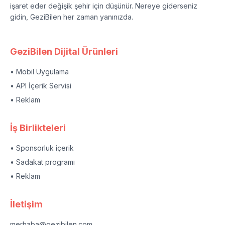
işaret eder değişik şehir için düşünür. Nereye giderseniz
gidin, GeziBilen her zaman yanınızda.
GeziBilen Dijital Ürünleri
• Mobil Uygulama
• API İçerik Servisi
• Reklam
İş Birlikteleri
• Sponsorluk içerik
• Sadakat programı
• Reklam
İletişim
merhaba@gezibilen.com