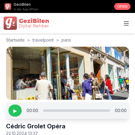
GeziBilen
OPEN
In der App öffnen
Startseite
>
travelpoint
>
paris
▶
00:00
00:00
Cédric Grolet Opéra
22.10.2024 13:37