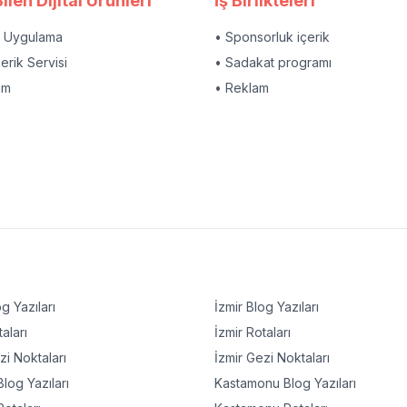
ilen Dijital Ürünleri
İş Birlikteleri
l Uygulama
• Sponsorluk içerik
çerik Servisi
• Sadakat programı
am
• Reklam
g Yazıları
İzmir
Blog Yazıları
aları
İzmir
Rotaları
i Noktaları
İzmir
Gezi Noktaları
log Yazıları
Kastamonu
Blog Yazıları