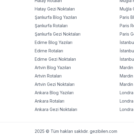
Hatay
Rotaları
Muğla
R
Hatay
Gezi Noktaları
Muğla
G
Şanlıurfa
Blog Yazıları
Paris
Bl
Şanlıurfa
Rotaları
Paris
Ro
Şanlıurfa
Gezi Noktaları
Paris
Ge
Edirne
Blog Yazıları
İstanbu
Edirne
Rotaları
İstanbu
Edirne
Gezi Noktaları
İstanbu
Artvin
Blog Yazıları
Mardin
Artvin
Rotaları
Mardin
Artvin
Gezi Noktaları
Mardin
Ankara
Blog Yazıları
Londra
Ankara
Rotaları
Londra
Ankara
Gezi Noktaları
Londra
2025 © Tüm hakları saklıdır. gezibilen.com