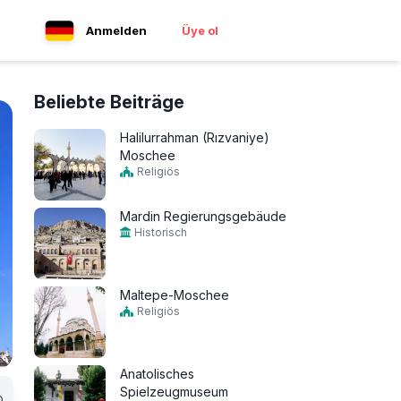
Anmelden
Üye ol
Beliebte Beiträge
Halilurrahman (Rızvaniye)
Moschee
Religiös
Mardin Regierungsgebäude
Historisch
Maltepe-Moschee
Religiös
Anatolisches
Spielzeugmuseum
0