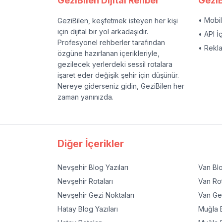
GeziBilen Dijital Rehber
GeziB
• Mobi
GeziBilen, keşfetmek isteyen her kişi
için dijital bir yol arkadaşıdır.
• API İ
Profesyonel rehberler tarafından
• Rekl
özgüne hazırlanan içerikleriyle,
gezilecek yerlerdeki sessil rotalara
işaret eder değişik şehir için düşünür.
Nereye giderseniz gidin, GeziBilen her
zaman yanınızda.
Diğer İçerikler
Nevşehir
Blog Yazıları
Van
Blo
Nevşehir
Rotaları
Van
Rot
Nevşehir
Gezi Noktaları
Van
Gez
Hatay
Blog Yazıları
Muğla
B