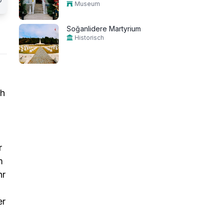
Museum
Soğanlidere Martyrium
Historisch
ch
r
m
hr
er