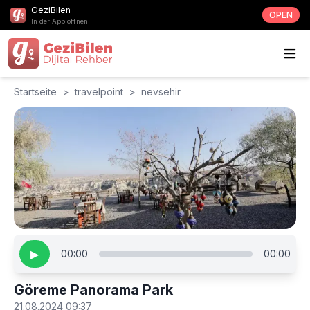
GeziBilen
OPEN
In der App öffnen
Startseite
>
travelpoint
>
nevsehir
▶
00:00
00:00
Göreme Panorama Park
21.08.2024 09:37