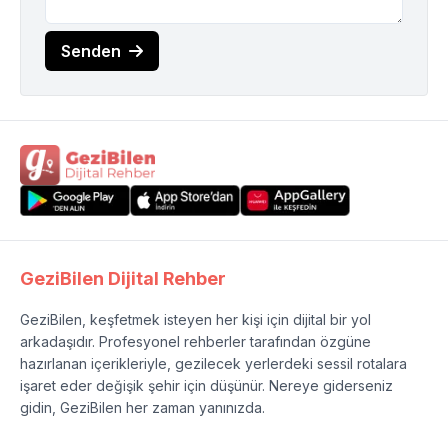
Senden
GeziBilen Dijital Rehber
GeziBilen, keşfetmek isteyen her kişi için dijital bir yol
arkadaşıdır. Profesyonel rehberler tarafından özgüne
hazırlanan içerikleriyle, gezilecek yerlerdeki sessil rotalara
işaret eder değişik şehir için düşünür. Nereye giderseniz
gidin, GeziBilen her zaman yanınızda.