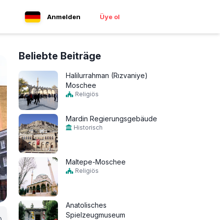
Anmelden
Üye ol
Beliebte Beiträge
Halilurrahman (Rızvaniye)
Moschee
Religiös
Mardin Regierungsgebäude
Historisch
Maltepe-Moschee
Religiös
Anatolisches
Spielzeugmuseum
0