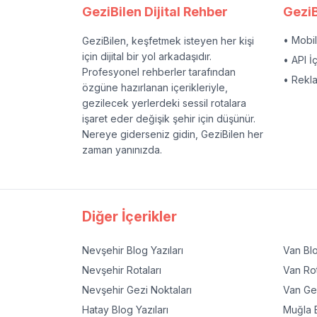
GeziBilen Dijital Rehber
GeziB
• Mobi
GeziBilen, keşfetmek isteyen her kişi
için dijital bir yol arkadaşıdır.
• API İ
Profesyonel rehberler tarafından
• Rekl
özgüne hazırlanan içerikleriyle,
gezilecek yerlerdeki sessil rotalara
işaret eder değişik şehir için düşünür.
Nereye giderseniz gidin, GeziBilen her
zaman yanınızda.
Diğer İçerikler
Nevşehir
Blog Yazıları
Van
Blo
Nevşehir
Rotaları
Van
Rot
Nevşehir
Gezi Noktaları
Van
Gez
Hatay
Blog Yazıları
Muğla
B