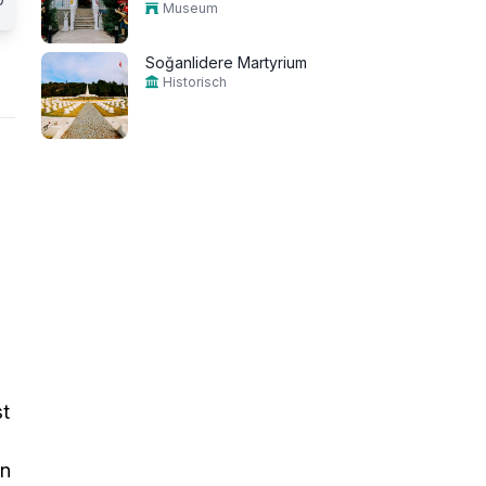
Museum
Soğanlidere Martyrium
Historisch
st
en