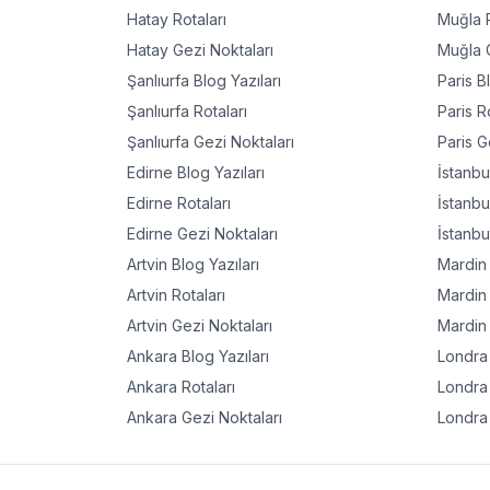
Hatay
Rotaları
Muğla
R
Hatay
Gezi Noktaları
Muğla
G
Şanlıurfa
Blog Yazıları
Paris
Bl
Şanlıurfa
Rotaları
Paris
Ro
Şanlıurfa
Gezi Noktaları
Paris
Ge
Edirne
Blog Yazıları
İstanbu
Edirne
Rotaları
İstanbu
Edirne
Gezi Noktaları
İstanbu
Artvin
Blog Yazıları
Mardin
Artvin
Rotaları
Mardin
Artvin
Gezi Noktaları
Mardin
Ankara
Blog Yazıları
Londra
Ankara
Rotaları
Londra
Ankara
Gezi Noktaları
Londra