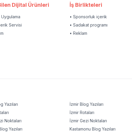
ilen Dijital Ürünleri
İş Birlikteleri
l Uygulama
• Sponsorluk içerik
çerik Servisi
• Sadakat programı
am
• Reklam
g Yazıları
İzmir
Blog Yazıları
aları
İzmir
Rotaları
i Noktaları
İzmir
Gezi Noktaları
log Yazıları
Kastamonu
Blog Yazıları