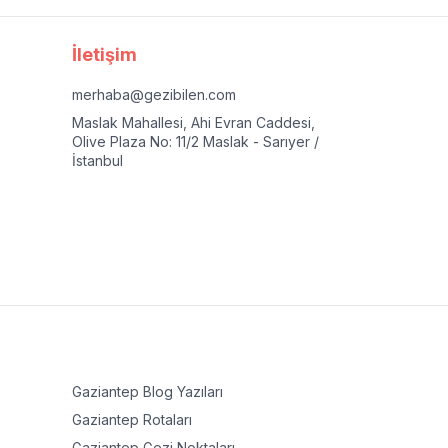
İletişim
merhaba@gezibilen.com
Maslak Mahallesi, Ahi Evran Caddesi,
Olive Plaza No: 11/2 Maslak - Sarıyer /
İstanbul
Gaziantep
Blog Yazıları
Gaziantep
Rotaları
Gaziantep
Gezi Noktaları