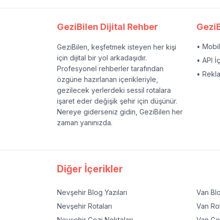
GeziBilen Dijital Rehber
GeziB
• Mobi
GeziBilen, keşfetmek isteyen her kişi
için dijital bir yol arkadaşıdır.
• API İ
Profesyonel rehberler tarafından
• Rekl
özgüne hazırlanan içerikleriyle,
gezilecek yerlerdeki sessil rotalara
işaret eder değişik şehir için düşünür.
Nereye giderseniz gidin, GeziBilen her
zaman yanınızda.
Diğer İçerikler
Nevşehir
Blog Yazıları
Van
Blo
Nevşehir
Rotaları
Van
Rot
Nevşehir
Gezi Noktaları
Van
Gez