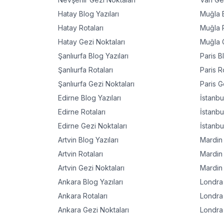
Hatay
Blog Yazıları
Muğla
B
Hatay
Rotaları
Muğla
R
Hatay
Gezi Noktaları
Muğla
G
Şanlıurfa
Blog Yazıları
Paris
Bl
Şanlıurfa
Rotaları
Paris
Ro
Şanlıurfa
Gezi Noktaları
Paris
Ge
Edirne
Blog Yazıları
İstanbu
Edirne
Rotaları
İstanbu
Edirne
Gezi Noktaları
İstanbu
Artvin
Blog Yazıları
Mardin
Artvin
Rotaları
Mardin
Artvin
Gezi Noktaları
Mardin
Ankara
Blog Yazıları
Londra
Ankara
Rotaları
Londra
Ankara
Gezi Noktaları
Londra