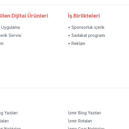
ilen Dijital Ürünleri
İş Birlikteleri
l Uygulama
• Sponsorluk içerik
çerik Servisi
• Sadakat programı
am
• Reklam
g Yazıları
İzmir
Blog Yazıları
aları
İzmir
Rotaları
i Noktaları
İzmir
Gezi Noktaları