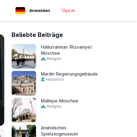
Anmelden
Üye ol
Beliebte Beiträge
Halilurrahman (Rızvaniye)
Moschee
Religiös
Mardin Regierungsgebäude
Historisch
Maltepe-Moschee
Religiös
Anatolisches
Spielzeugmuseum
0