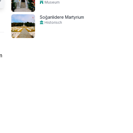
Museum
Soğanlidere Martyrium
Historisch
m