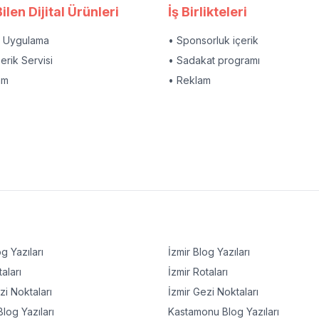
ilen Dijital Ürünleri
İş Birlikteleri
l Uygulama
• Sponsorluk içerik
çerik Servisi
• Sadakat programı
am
• Reklam
g Yazıları
İzmir
Blog Yazıları
aları
İzmir
Rotaları
i Noktaları
İzmir
Gezi Noktaları
log Yazıları
Kastamonu
Blog Yazıları