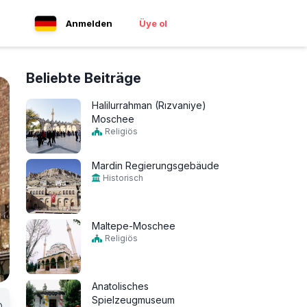
Anmelden
Üye ol
Beliebte Beiträge
Halilurrahman (Rızvaniye)
Moschee
Religiös
Mardin Regierungsgebäude
Historisch
Maltepe-Moschee
Religiös
Anatolisches
Spielzeugmuseum
0