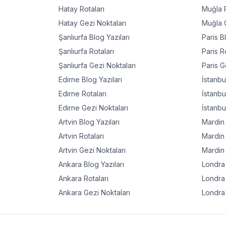
Hatay
Rotaları
Muğla
R
Hatay
Gezi Noktaları
Muğla
G
Şanlıurfa
Blog Yazıları
Paris
Bl
Şanlıurfa
Rotaları
Paris
Ro
Şanlıurfa
Gezi Noktaları
Paris
Ge
Edirne
Blog Yazıları
İstanbu
Edirne
Rotaları
İstanbu
Edirne
Gezi Noktaları
İstanbu
Artvin
Blog Yazıları
Mardin
Artvin
Rotaları
Mardin
Artvin
Gezi Noktaları
Mardin
Ankara
Blog Yazıları
Londra
Ankara
Rotaları
Londra
Ankara
Gezi Noktaları
Londra