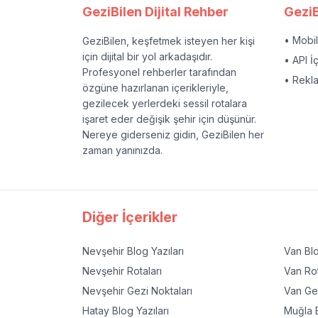
GeziBilen Dijital Rehber
GeziB
• Mobi
GeziBilen, keşfetmek isteyen her kişi
için dijital bir yol arkadaşıdır.
• API İ
Profesyonel rehberler tarafından
• Rekl
özgüne hazırlanan içerikleriyle,
gezilecek yerlerdeki sessil rotalara
işaret eder değişik şehir için düşünür.
Nereye giderseniz gidin, GeziBilen her
zaman yanınızda.
Diğer İçerikler
Nevşehir
Blog Yazıları
Van
Blo
Nevşehir
Rotaları
Van
Rot
Nevşehir
Gezi Noktaları
Van
Gez
Hatay
Blog Yazıları
Muğla
B