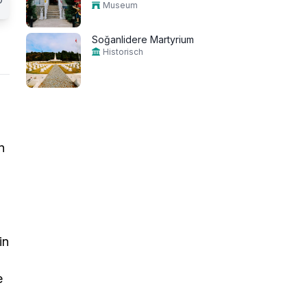
Museum
Soğanlidere Martyrium
Historisch
n
in
e