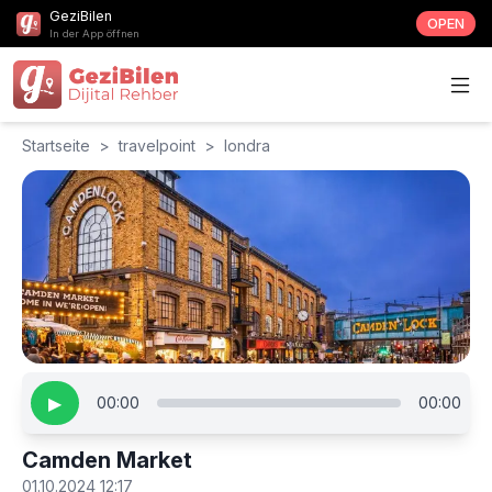
GeziBilen
OPEN
In der App öffnen
Startseite
>
travelpoint
>
londra
▶
00:00
00:00
Camden Market
01.10.2024 12:17