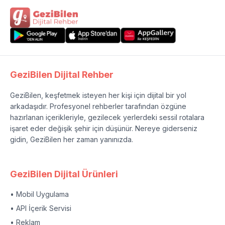
GeziBilen Dijital Rehber
GeziBilen, keşfetmek isteyen her kişi için dijital bir yol
arkadaşıdır. Profesyonel rehberler tarafından özgüne
hazırlanan içerikleriyle, gezilecek yerlerdeki sessil rotalara
işaret eder değişik şehir için düşünür. Nereye giderseniz
gidin, GeziBilen her zaman yanınızda.
GeziBilen Dijital Ürünleri
• Mobil Uygulama
• API İçerik Servisi
• Reklam