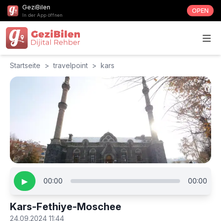
GeziBilen
OPEN
In der App öffnen
Startseite
>
travelpoint
>
kars
▶
00:00
00:00
Kars-Fethiye-Moschee
24.09.2024 11:44