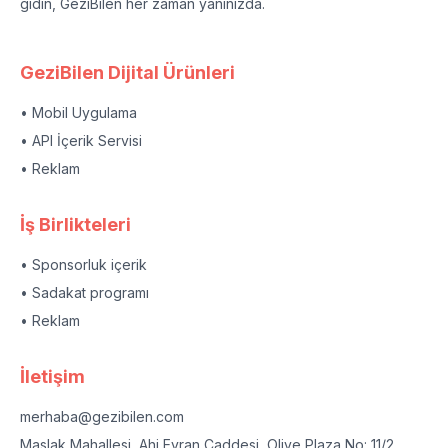
gidin, GeziBilen her zaman yanınızda.
GeziBilen Dijital Ürünleri
• Mobil Uygulama
• API İçerik Servisi
• Reklam
İş Birlikteleri
• Sponsorluk içerik
• Sadakat programı
• Reklam
İletişim
merhaba@gezibilen.com
Maslak Mahallesi, Ahi Evran Caddesi, Olive Plaza No: 11/2