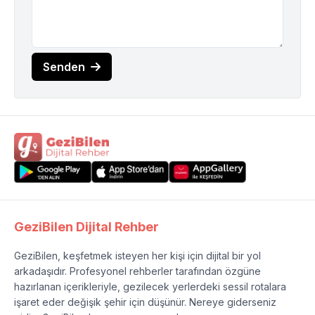
Senden
GeziBilen Dijital Rehber
GeziBilen, keşfetmek isteyen her kişi için dijital bir yol
arkadaşıdır. Profesyonel rehberler tarafından özgüne
hazırlanan içerikleriyle, gezilecek yerlerdeki sessil rotalara
işaret eder değişik şehir için düşünür. Nereye giderseniz