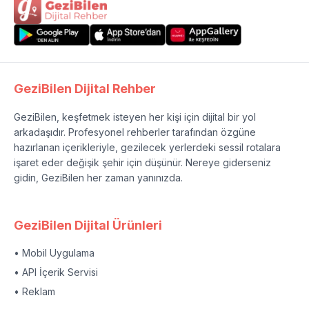
GeziBilen Dijital Rehber
GeziBilen, keşfetmek isteyen her kişi için dijital bir yol
arkadaşıdır. Profesyonel rehberler tarafından özgüne
hazırlanan içerikleriyle, gezilecek yerlerdeki sessil rotalara
işaret eder değişik şehir için düşünür. Nereye giderseniz
gidin, GeziBilen her zaman yanınızda.
GeziBilen Dijital Ürünleri
• Mobil Uygulama
• API İçerik Servisi
• Reklam