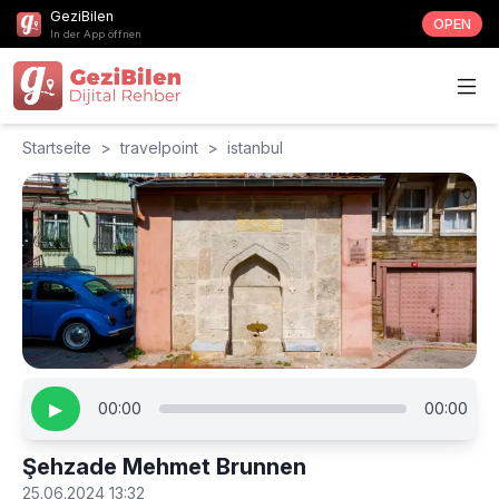
GeziBilen
OPEN
In der App öffnen
Startseite
>
travelpoint
>
istanbul
▶
00:00
00:00
Şehzade Mehmet Brunnen
25.06.2024 13:32