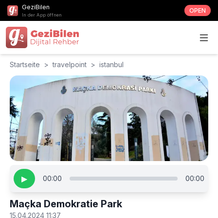
GeziBilen
OPEN
In der App öffnen
Startseite
>
travelpoint
>
istanbul
▶
00:00
00:00
Maçka Demokratie Park
15.04.2024 11:37