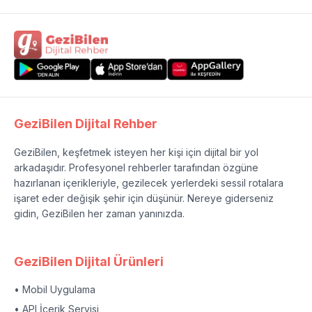
GeziBilen Dijital Rehber
GeziBilen, keşfetmek isteyen her kişi için dijital bir yol
arkadaşıdır. Profesyonel rehberler tarafından özgüne
hazırlanan içerikleriyle, gezilecek yerlerdeki sessil rotalara
işaret eder değişik şehir için düşünür. Nereye giderseniz
gidin, GeziBilen her zaman yanınızda.
GeziBilen Dijital Ürünleri
• Mobil Uygulama
• API İçerik Servisi