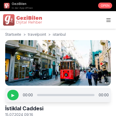
GeziBilen
OPEN
In der App öffnen
Startseite
>
travelpoint
>
istanbul
▶
00:00
00:00
İstiklal Caddesi
15.07.2024 09:16