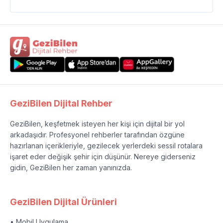
GeziBilen Dijital Rehber
GeziBilen, keşfetmek isteyen her kişi için dijital bir yol
arkadaşıdır. Profesyonel rehberler tarafından özgüne
hazırlanan içerikleriyle, gezilecek yerlerdeki sessil rotalara
işaret eder değişik şehir için düşünür. Nereye giderseniz
gidin, GeziBilen her zaman yanınızda.
GeziBilen Dijital Ürünleri
• Mobil Uygulama