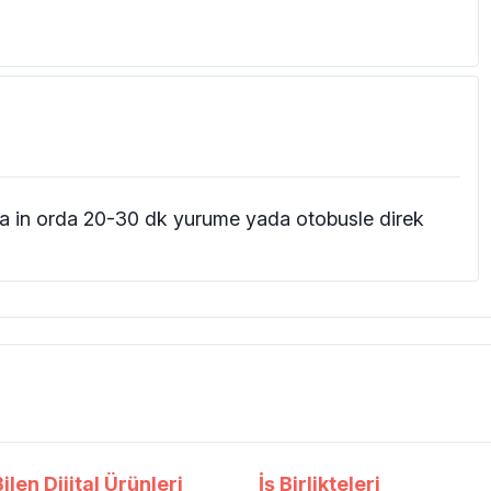
da in orda 20-30 dk yurume yada otobusle direk
ilen Dijital Ürünleri
İş Birlikteleri