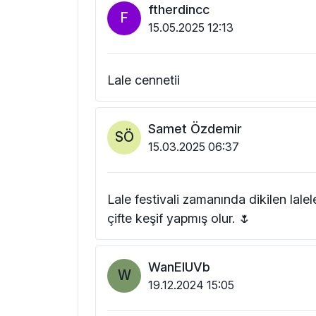
ftherdincc
F
15.05.2025 12:13
Lale cennetii
Samet Özdemir
SÖ
15.03.2025 06:37
Lale festivali zamanında dikilen lal
çifte keşif yapmış olur. 🌷
WanEIUVb
W
19.12.2024 15:05