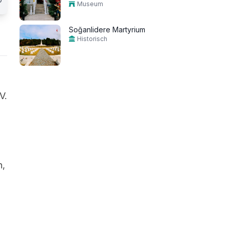
Museum
Soğanlidere Martyrium
Historisch
n
V.
n,