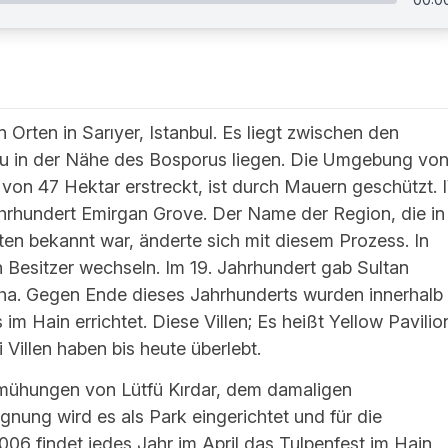
Orten in Sarıyer, Istanbul. Es liegt zwischen den
nau in der Nähe des Bosporus liegen. Die Umgebung vo
von 47 Hektar erstreckt, ist durch Mauern geschützt. I
hrhundert Emirgan Grove. Der Name der Region, die in
en bekannt war, änderte sich mit diesem Prozess. In
 Besitzer wechseln. Im 19. Jahrhundert gab Sultan
asha. Gegen Ende dieses Jahrhunderts wurden innerhalb
im Hain errichtet. Diese Villen; Es heißt Yellow Pavilio
i Villen haben bis heute überlebt.
mühungen von Lütfü Kırdar, dem damaligen
ignung wird es als Park eingerichtet und für die
006 findet jedes Jahr im April das Tulpenfest im Hain