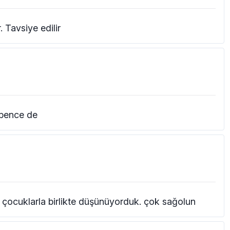
 Tavsiye edilir
 bence de
 çocuklarla birlikte düşünüyorduk. çok sağolun