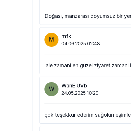
Doğası, manzarası doyumsuz bir yer.
mfk
M
04.06.2025 02:48
lale zamani en guzel ziyaret zamani
WanEIUVb
W
24.05.2025 10:29
çok teşekkür ederim sağolun eşimle