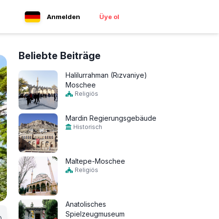
Anmelden
Üye ol
Beliebte Beiträge
Halilurrahman (Rızvaniye)
Moschee
Religiös
Mardin Regierungsgebäude
Historisch
Maltepe-Moschee
Religiös
Anatolisches
Spielzeugmuseum
0