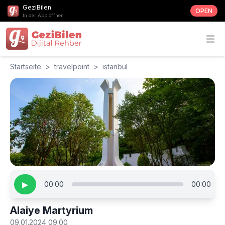
GeziBilen
OPEN
In der App öffnen
Startseite
>
travelpoint
>
istanbul
▶
00:00
00:00
Alaiye Martyrium
09.01.2024 09:00