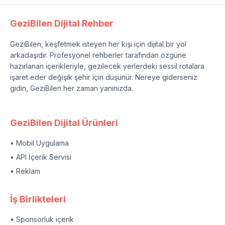
GeziBilen Dijital Rehber
GeziBilen, keşfetmek isteyen her kişi için dijital bir yol
arkadaşıdır. Profesyonel rehberler tarafından özgüne
hazırlanan içerikleriyle, gezilecek yerlerdeki sessil rotalara
işaret eder değişik şehir için düşünür. Nereye giderseniz
gidin, GeziBilen her zaman yanınızda.
GeziBilen Dijital Ürünleri
• Mobil Uygulama
• API İçerik Servisi
• Reklam
İş Birlikteleri
• Sponsorluk içerik