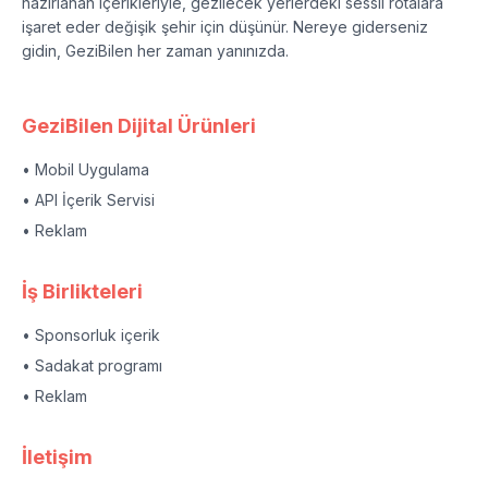
hazırlanan içerikleriyle, gezilecek yerlerdeki sessil rotalara
işaret eder değişik şehir için düşünür. Nereye giderseniz
gidin, GeziBilen her zaman yanınızda.
GeziBilen Dijital Ürünleri
• Mobil Uygulama
• API İçerik Servisi
• Reklam
İş Birlikteleri
• Sponsorluk içerik
• Sadakat programı
• Reklam
İletişim