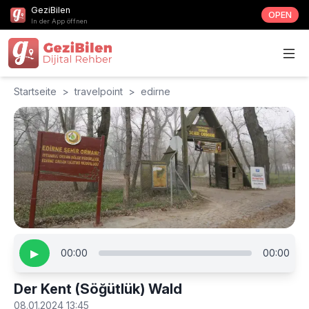
GeziBilen
OPEN
In der App öffnen
Startseite
>
travelpoint
>
edirne
▶
00:00
00:00
Der Kent (Söğütlük) Wald
08.01.2024 13:45