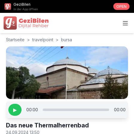
GeziBilen
OPEN
In der App öffnen
Startseite
>
travelpoint
>
bursa
▶
00:00
00:00
Das neue Thermalherrenbad
24.09.2024 13:50