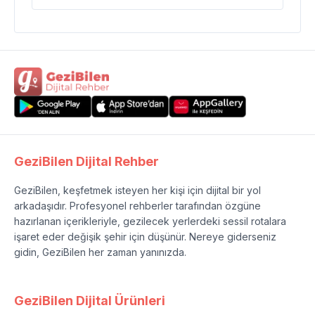
GeziBilen Dijital Rehber
GeziBilen, keşfetmek isteyen her kişi için dijital bir yol
arkadaşıdır. Profesyonel rehberler tarafından özgüne
hazırlanan içerikleriyle, gezilecek yerlerdeki sessil rotalara
işaret eder değişik şehir için düşünür. Nereye giderseniz
gidin, GeziBilen her zaman yanınızda.
GeziBilen Dijital Ürünleri