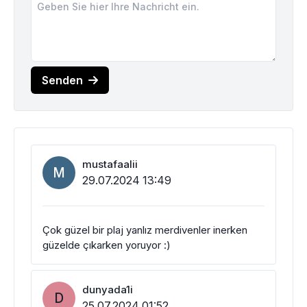
Senden
mustafaalii
M
29.07.2024 13:49
Çok güzel bir plaj yanlız merdivenler inerken
güzelde çıkarken yoruyor :)
dunyada1i
D
25.07.2024 01:52