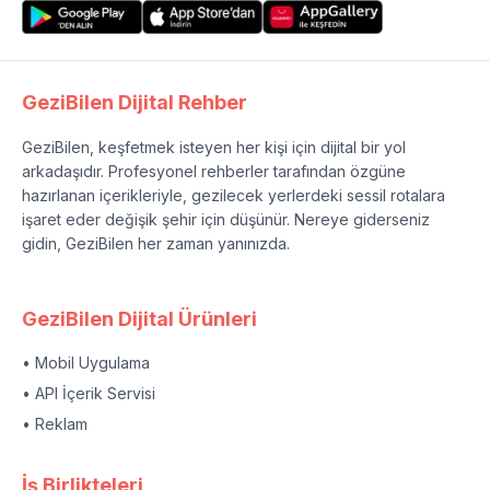
GeziBilen Dijital Rehber
GeziBilen, keşfetmek isteyen her kişi için dijital bir yol
arkadaşıdır. Profesyonel rehberler tarafından özgüne
hazırlanan içerikleriyle, gezilecek yerlerdeki sessil rotalara
işaret eder değişik şehir için düşünür. Nereye giderseniz
gidin, GeziBilen her zaman yanınızda.
GeziBilen Dijital Ürünleri
• Mobil Uygulama
• API İçerik Servisi
• Reklam
İş Birlikteleri