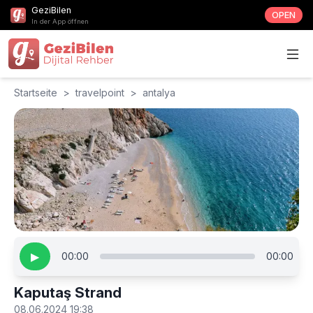
GeziBilen
OPEN
In der App öffnen
Startseite
>
travelpoint
>
antalya
▶
00:00
00:00
Kaputaş Strand
08.06.2024 19:38