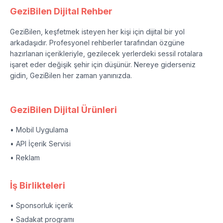
GeziBilen Dijital Rehber
GeziBilen, keşfetmek isteyen her kişi için dijital bir yol
arkadaşıdır. Profesyonel rehberler tarafından özgüne
hazırlanan içerikleriyle, gezilecek yerlerdeki sessil rotalara
işaret eder değişik şehir için düşünür. Nereye giderseniz
gidin, GeziBilen her zaman yanınızda.
GeziBilen Dijital Ürünleri
• Mobil Uygulama
• API İçerik Servisi
• Reklam
İş Birlikteleri
• Sponsorluk içerik
• Sadakat programı