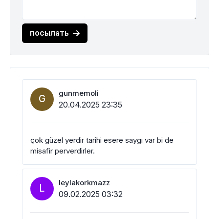
посылать
gunmemoli
G
20.04.2025 23:35
çok güzel yerdir tarihi esere saygı var bi de
misafir perverdirler.
leylakorkmazz
L
09.02.2025 03:32