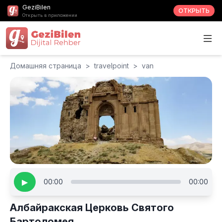
GeziBilen
ОТКРЫТЬ
Открыть в приложении
Домашняя страница
>
travelpoint
>
van
▶
00:00
00:00
Албайракская Церковь Святого
Бартоломея.