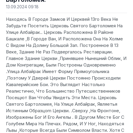
13.09.2024 09:18
Находясь В Городе Замков И Церквей 13го Века Не
Забудьте Посетить Церковь Святого Бартоломея На
Улице Албайрак.. Церковь Расположена В Районе
Башкале ,В Городе Ван, И Расположена Она На Холме
С Видом На Долину Большой Зап. Построенное В 13
Веке, Здание Не Раз Подвергалось Реставрации.
Главное Здание Церкви ,Принявшее Нынешний Облик, И
Дом Конгрегации, Были Построены Одновременно
.Улица Албайрак Имеет Форму Прямоугольника
,Поэтому У Дверей Церкви Постоянно Происходили
Кавалерийские Бои. Это Выглядит Настолько
Реалистично, Что Большинство Путесшественников
Посещют Ван Чтобы Увидеть Эти Места. Церковь
Святого Бартоломея, На Улице Албайрак, Являетья
Истинным Образцоm Церкви. .Сверху ,На Фронтоне,
Изображены Бог И Его Ангелы . В Другом Месте Бог С
Голубем Мира На Плечах. Рядом, И У Ног, Находяться
Львы ,Которые Всегда Были Символом Власти. Хотя С