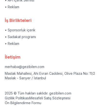
• API İçerik Servisi
• Reklam
İş Birlikteleri
• Sponsorluk içerik
• Sadakat programı
• Reklam
İletişim
merhaba@gezibilen.com
Maslak Mahallesi, Ahi Evran Caddesi, Olive Plaza No: 11/2
Maslak - Sarıyer / İstanbul
2025 © Tüm hakları saklıdır. gezibilen.com
Gizlilik Politikası
Mesafeli Satış Sözleşmesi
Ön Bilgilendirme Formu