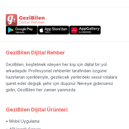
GeziBilen Dijital Rehber
GeziBilen, keşfetmek isteyen her kişi için dijital bir yol
arkadaşıdır. Profesyonel rehberler tarafından özgüne
hazırlanan içerikleriyle, gezilecek yerlerdeki sessil rotalara
işaret eder değişik şehir için düşünür. Nereye giderseniz
gidin, GeziBilen her zaman yanınızda.
GeziBilen Dijital Ürünleri
• Mobil Uygulama