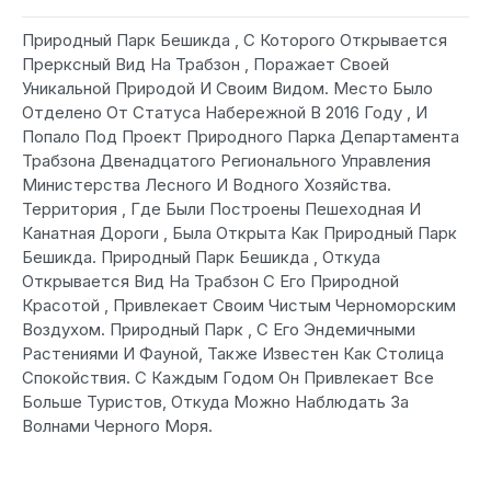
Природный Парк Бешикда , С Которого Открывается
Прерксный Вид На Трабзон , Поражает Своей
Уникальной Природой И Своим Видом. Место Было
Отделено От Статуса Набережной В 2016 Году , И
Попало Под Проект Природного Парка Дeпартамента
Трабзона Двенадцатого Регионального Управления
Министерства Лесного И Водного Хозяйства.
Территория , Где Были Построены Пешеходная И
Канатная Дороги , Была Открыта Как Природный Парк
Бешикда. Природный Парк Бешикда , Откуда
Открывается Вид На Трабзон С Его Природной
Красотой , Привлекает Своим Чистым Черноморским
Воздухом. Природный Парк , С Его Эндемичными
Растениями И Фауной, Такжe Известен Как Столица
Спокойствия. С Каждым Годом Он Привлекает Все
Больше Туристов, Откуда Можно Наблюдать За
Волнами Черного Моря.