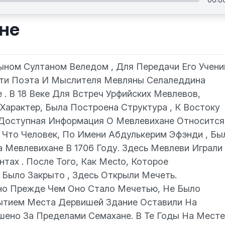
не
ыном Султаном Веледом , Для Передачи Его Учени
ти Поэта И Мыслителя Мевляны Селаледдина
. В 18 Веке Для Встреч Урфийских Мевлевов,
арактер, Была Построена Структура , К Востоку
Доступная Информация О Мевлевихане Относится
ь Что Человек, По Имени Абдулькерим Эфэнди , Бы
Мевлевихане В 1706 Году. Здесь Мевлеви Играли
тах . После Того, Как Меcto, Которое
Было Закрыто , Здесь Открыли Мечеть.
но Прежде Чем Оно Стало Мечетью, Не Было
ытием Места Дервишей Здание Оставили На
шено За Пределами Семахане. В Те Годы На Месте