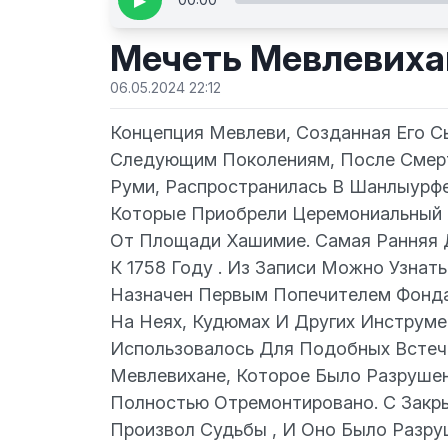
▶
Мечеть Мевлевиха
06.05.2024 22:12
Концепция Мевлеви, Созданная Его С
Следующим Поколениям, После Смер
Руми, Распространилась В Шанлыурфе 
Которые Приобрели Церемониальный Х
От Площади Хашимие. Самая Ранняя 
К 1758 Году . Из Записи Можно Узнат
Назначен Первым Попечителем Фонда 
На Неях, Кудюмах И Других Инструмен
Использовалось Для Подобных Встеч 
Мевлевихане, Которое Было Разруше
Полностью Отремонтировано. С Закр
Произвол Судьбы , И Оно Было Разру