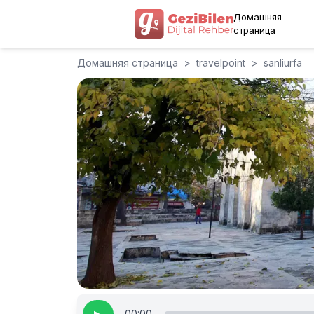
Домашняя
страница
Домашняя страница
>
travelpoint
>
sanliurfa
00:00