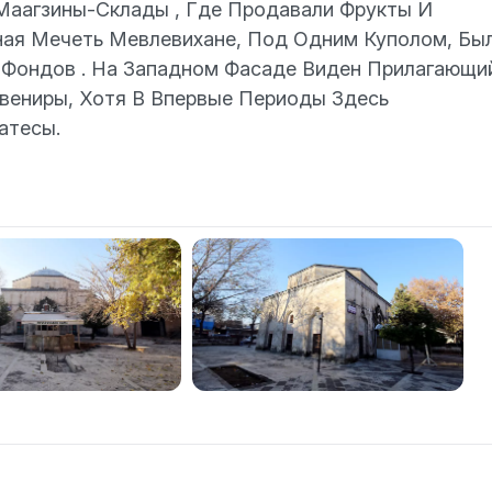
Маагзины-Склады , Где Продавали Фрукты И
ная Мечеть Мевлевихане, Под Одним Куполом, Бы
 Фондов . На Западном Фасаде Виден Прилагающи
увениры, Хотя B Впервые Периоды Здесь
атесы.