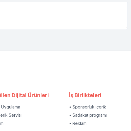
ilen Dijital Ürünleri
İş Birlikteleri
l Uygulama
• Sponsorluk içerik
çerik Servisi
• Sadakat programı
am
• Reklam