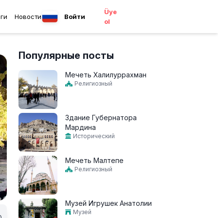
Üye
ги
Новости
Войти
ol
Популярные посты
Мечеть Халилуррахман
Религиозный
Здание Губернатора
Мардина
Исторический
Мечеть Малтепе
Религиозный
Музей Игрушек Анатолии
Музей
0