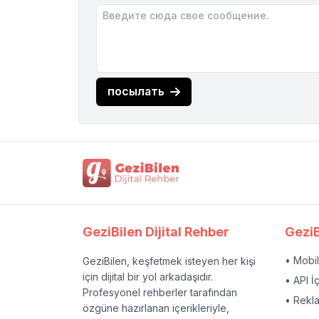
посылать
GeziBilen Dijital Rehber
GeziB
• Mobi
GeziBilen, keşfetmek isteyen her kişi
için dijital bir yol arkadaşıdır.
• API İ
Profesyonel rehberler tarafından
• Rekl
özgüne hazırlanan içerikleriyle,