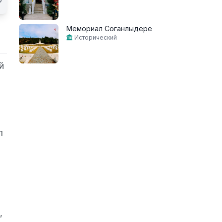
Мемориал Соганлыдере
Исторический
й
л
,