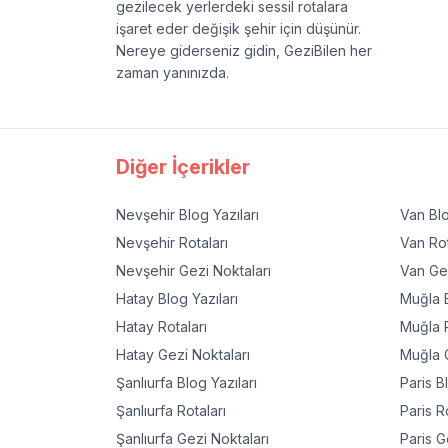
gezilecek yerlerdeki sessil rotalara
işaret eder değişik şehir için düşünür.
Nereye giderseniz gidin, GeziBilen her
zaman yanınızda.
Diğer İçerikler
Nevşehir
Blog Yazıları
Van
Blo
Nevşehir
Rotaları
Van
Rot
Nevşehir
Gezi Noktaları
Van
Gez
Hatay
Blog Yazıları
Muğla
B
Hatay
Rotaları
Muğla
R
Hatay
Gezi Noktaları
Muğla
G
Şanlıurfa
Blog Yazıları
Paris
Bl
Şanlıurfa
Rotaları
Paris
Ro
Şanlıurfa
Gezi Noktaları
Paris
Ge