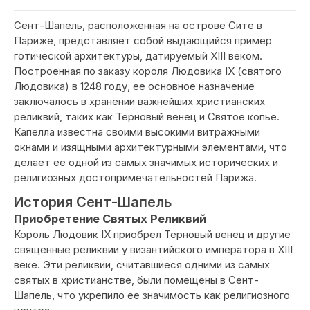
Сент-Шапель, расположенная на острове Сите в
Париже, представляет собой выдающийся пример
готической архитектуры, датируемый XIII веком.
Построенная по заказу короля Людовика IX (святого
Людовика) в 1248 году, ее основное назначение
заключалось в хранении важнейших христианских
реликвий, таких как Терновый венец и Святое копье.
Капелла известна своими высокими витражными
окнами и изящными архитектурными элементами, что
делает ее одной из самых значимых исторических и
религиозных достопримечательностей Парижа.
История Сент-Шапель
Приобретение Святых Реликвий
Король Людовик IX приобрел Терновый венец и другие
священные реликвии у византийского императора в XIII
веке. Эти реликвии, считавшиеся одними из самых
святых в христианстве, были помещены в Сент-
Шапель, что укрепило ее значимость как религиозного