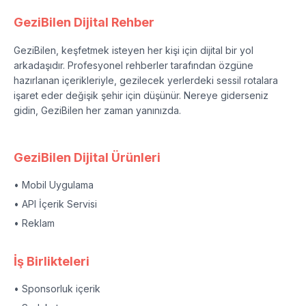
GeziBilen Dijital Rehber
GeziBilen, keşfetmek isteyen her kişi için dijital bir yol
arkadaşıdır. Profesyonel rehberler tarafından özgüne
hazırlanan içerikleriyle, gezilecek yerlerdeki sessil rotalara
işaret eder değişik şehir için düşünür. Nereye giderseniz
gidin, GeziBilen her zaman yanınızda.
GeziBilen Dijital Ürünleri
• Mobil Uygulama
• API İçerik Servisi
• Reklam
İş Birlikteleri
• Sponsorluk içerik