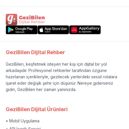
GeziBilen Dijital Rehber
GeziBilen, keşfetmek isteyen her kişi için dijital bir yol
arkadaşıdır. Profesyonel rehberler tarafından özgüne
hazırlanan içerikleriyle, gezilecek yerlerdeki sessil rotalara
işaret eder değişik şehir için düşünür. Nereye giderseniz
gidin, GeziBilen her zaman yanınızda.
GeziBilen Dijital Ürünleri
• Mobil Uygulama
• API İçerik Servisi