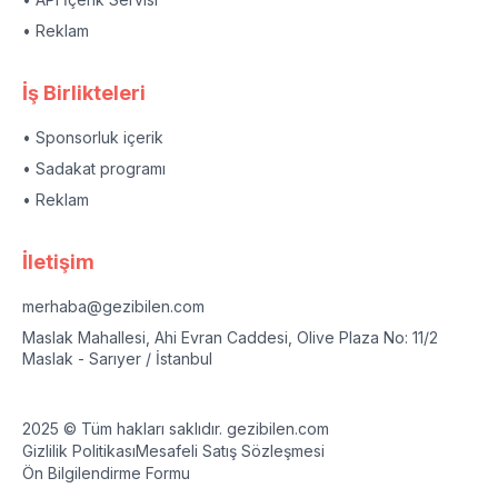
• Reklam
İş Birlikteleri
• Sponsorluk içerik
• Sadakat programı
• Reklam
İletişim
merhaba@gezibilen.com
Maslak Mahallesi, Ahi Evran Caddesi, Olive Plaza No: 11/2
Maslak - Sarıyer / İstanbul
2025 © Tüm hakları saklıdır. gezibilen.com
Gizlilik Politikası
Mesafeli Satış Sözleşmesi
Ön Bilgilendirme Formu