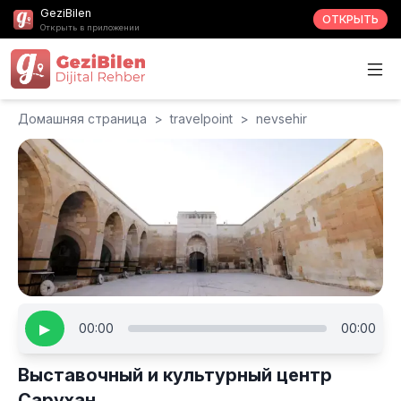
GeziBilen
ОТКРЫТЬ
Открыть в приложении
Домашняя страница
>
travelpoint
>
nevsehir
▶
00:00
00:00
Выставочный и культурный центр
Сарухан