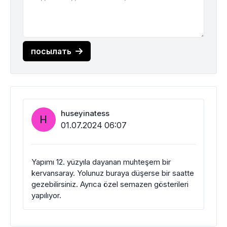
посылать
huseyinatess
H
01.07.2024 06:07
Yapımı 12. yüzyıla dayanan muhteşem bir
kervansaray. Yolunuz buraya düşerse bir saatte
gezebilirsiniz. Ayrıca özel semazen gösterileri
yapılıyor.