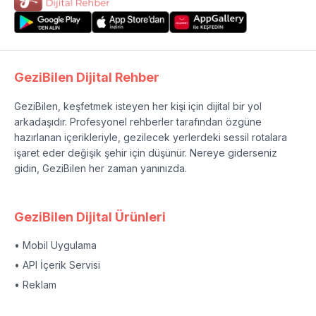
GeziBilen Dijital Rehber
GeziBilen, keşfetmek isteyen her kişi için dijital bir yol
arkadaşıdır. Profesyonel rehberler tarafından özgüne
hazırlanan içerikleriyle, gezilecek yerlerdeki sessil rotalara
işaret eder değişik şehir için düşünür. Nereye giderseniz
gidin, GeziBilen her zaman yanınızda.
GeziBilen Dijital Ürünleri
• Mobil Uygulama
• API İçerik Servisi
• Reklam