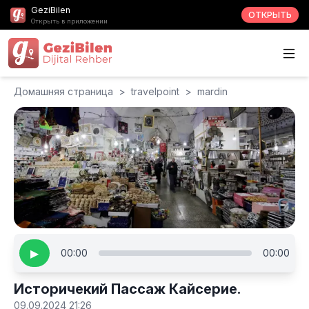
GeziBilen
ОТКРЫТЬ
Открыть в приложении
Домашняя страница
>
travelpoint
>
mardin
▶
00:00
00:00
Историчекий Пассаж Кайсерие.
09.09.2024 21:26