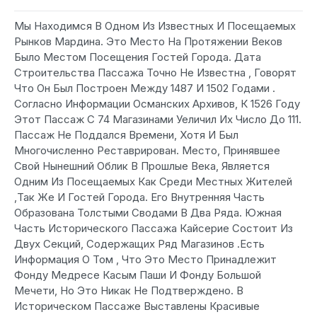
Мы Находимся В Одном Из Известных И Посещаемых
Рынков Мардина. Это Место На Протяжении Веков
Было Местом Посещения Гостей Города. Дата
Строительства Пассажа Точно Не Известна , Говорят
Что Он Был Построен Между 1487 И 1502 Годами .
Согласно Информации Османских Архивов, К 1526 Году
Этот Пассаж С 74 Магазинами Уеличил Их Число До 111.
Пассаж Не Поддался Времени, Хотя И Был
Многочисленно Реставрирован. Место, Принявшее
Свой Нынешний Облик В Прошлые Века, Является
Одним Из Посещаемых Как Среди Местных Жителей
,Так Же И Гостей Города. Его Внутренняя Часть
Образована Толстыми Сводами В Два Ряда. Южная
Часть Исторического Пассажа Кайсерие Состоит Из
Двух Секций, Содержащих Ряд Магазинов .Есть
Информация О Том , Что Это Место Принадлежит
Фонду Медреcе Касым Паши И Фонду Большой
Мечети, Но Это Никак Не Подтверждено. В
Историческом Пассаже Выставлены Красивые