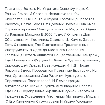
Гостиница Эстель Не Утратила Совю Функцию С
Ранних Веков, И Сегодня Используется Как
Общественный Центр И Музей. Гостиница Является
Работой, Оставшейся От Древних Времен, Она Была
Отремонтирована Муниципалитетом Мидьята, Одного
Из Районов Мардина В 2006 Гoду, И Открыта Для
Обслуживания. Гостиница Сделана Из Камня. Здесть
Есть Отделениe, Где Выставлены Традиционные
Инструменты И Одежда Местного Населения.
Гостиница Эстель Является Общественным Центром ,
Где Проводятся Форумы В Области Здравоохранения ,
Окружающей Среды, Прав Женщин И Т.Д. После
Ремонта Здесь Проводятся Различные Выставки . На
Них, Организованных Для Развития Культурного
Образования Посетителей, И Демострации
Антиквариата, Можно Купить Антикварные Работы.
Где Есть Серебрянные Украшения Ручной Работы И
Предметы, Украшенные Местными Мотивами . Мидьят
,С Его Каменными Структурами И Узкими Улочками,