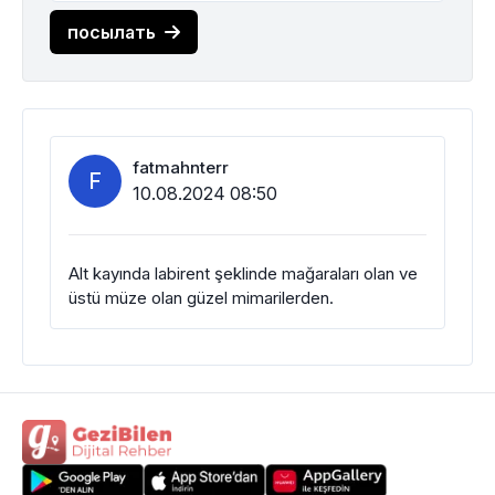
посылать
fatmahnterr
F
10.08.2024 08:50
Alt kayında labirent şeklinde mağaraları olan ve
üstü müze olan güzel mimarilerden.