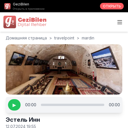
GeziBilen
ОТКРЫТЬ
Открыть в приложении
Домашняя страница
>
travelpoint
>
mardin
▶
00:00
00:00
Эстель Инн
12.07.2024 19:55