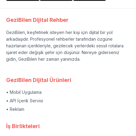
GeziBilen Dijital Rehber
GeziBilen, keşfetmek isteyen her kişi için dijital bir yol
arkadaşıdır. Profesyonel rehberler tarafından özgüne
hazırlanan içerikleriyle, gezilecek yerlerdeki sessil rotalara
işaret eder değişik şehir için düşünür. Nereye giderseniz
gidin, GeziBilen her zaman yanınızda.
GeziBilen Dijital Ürünleri
• Mobil Uygulama
• API İçerik Servisi
• Reklam
İş Birlikteleri