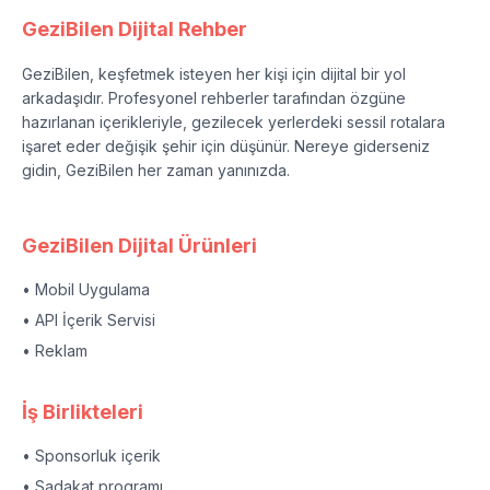
GeziBilen Dijital Rehber
GeziBilen, keşfetmek isteyen her kişi için dijital bir yol
arkadaşıdır. Profesyonel rehberler tarafından özgüne
hazırlanan içerikleriyle, gezilecek yerlerdeki sessil rotalara
işaret eder değişik şehir için düşünür. Nereye giderseniz
gidin, GeziBilen her zaman yanınızda.
GeziBilen Dijital Ürünleri
• Mobil Uygulama
• API İçerik Servisi
• Reklam
İş Birlikteleri
• Sponsorluk içerik
• Sadakat programı