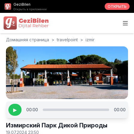
GeziBilen
ОТКРЫТЬ
Открыть в приложении
Домашняя страница
>
travelpoint
>
izmir
▶
00:00
00:00
Измирский Парк Дикой Природы
19.07.2024 23:50