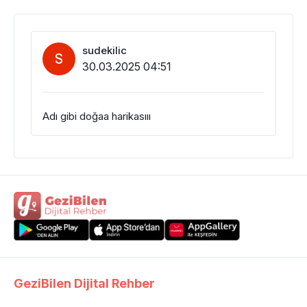
sudekilic
S
30.03.2025 04:51
Adı gibi doğaa harikasııı
GeziBilen Dijital Rehber