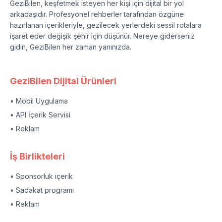
GeziBilen, keşfetmek isteyen her kişi için dijital bir yol
arkadaşıdır. Profesyonel rehberler tarafından özgüne
hazırlanan içerikleriyle, gezilecek yerlerdeki sessil rotalara
işaret eder değişik şehir için düşünür. Nereye giderseniz
gidin, GeziBilen her zaman yanınızda.
GeziBilen Dijital Ürünleri
• Mobil Uygulama
• API İçerik Servisi
• Reklam
İş Birlikteleri
• Sponsorluk içerik
• Sadakat programı
• Reklam