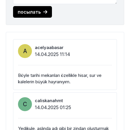
посылать
acelyaabasar
A
14.04.2025 11:14
Böyle tarihi mekanları özellikle hisar, sur ve
kalelerin büyük hayranıyım.
caliskanahmt
C
14.04.2025 01:25
Yedikule, aslında adı gibi bir zindan oluşturmak