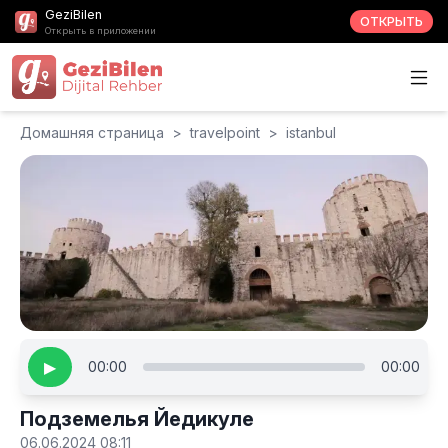
GeziBilen
ОТКРЫТЬ
Открыть в приложении
Домашняя страница
>
travelpoint
>
istanbul
▶
00:00
00:00
Подземелья Йедикуле
06.06.2024 08:11