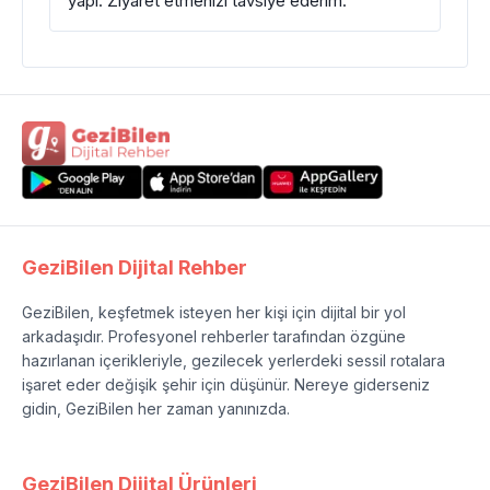
yapı. Ziyaret etmenizi tavsiye ederim.
GeziBilen Dijital Rehber
GeziBilen, keşfetmek isteyen her kişi için dijital bir yol
arkadaşıdır. Profesyonel rehberler tarafından özgüne
hazırlanan içerikleriyle, gezilecek yerlerdeki sessil rotalara
işaret eder değişik şehir için düşünür. Nereye giderseniz
gidin, GeziBilen her zaman yanınızda.
GeziBilen Dijital Ürünleri