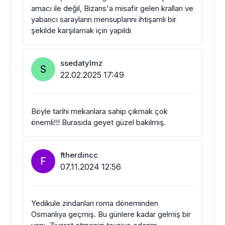
amacı ile değil, Bizans'a misafir gelen kralları ve
yabancı sarayların mensuplarını ihtişamlı bir
şekilde karşılamak için yapıldı
ssedatylmz
S
22.02.2025 17:49
Böyle tarihi mekanlara sahip çıkmak çok
önemli!!! Burasıda geyet güzel bakılmış.
ftherdincc
F
07.11.2024 12:56
Yedikule zindanları roma döneminden
Osmanlıya geçmiş. Bu günlere kadar gelmiş bir