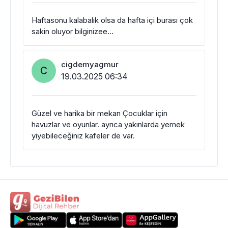
Haftasonu kalabalık olsa da hafta içi burası çok
sakin oluyor bilginizee…
cigdemyagmur
C
19.03.2025 06:34
Güzel ve harika bir mekan Çocuklar için
havuzlar ve oyunlar. ayrıca yakınlarda yemek
yiyebileceğiniz kafeler de var.