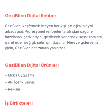
GeziBilen Dijital Rehber
GeziBilen, keşfetmek isteyen her kişi için dijital bir yol
arkadaşıdır. Profesyonel rehberler tarafından özgüne
hazırlanan içerikleriyle, gezilecek yerlerdeki sessil rotalara
işaret eder değişik şehir için düşünür. Nereye giderseniz
gidin, GeziBilen her zaman yanınızda.
GeziBilen Dijital Ürünleri
• Mobil Uygulama
• API İçerik Servisi
• Reklam
İş Birlikteleri