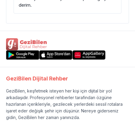
derim.
GeziBilen Dijital Rehber
GeziBilen, keşfetmek isteyen her kişi için dijital bir yol
arkadaşıdır. Profesyonel rehberler tarafından özgüne
hazırlanan içerikleriyle, gezilecek yerlerdeki sessil rotalara
işaret eder değişik şehir için düşünür. Nereye giderseniz
gidin, GeziBilen her zaman yanınızda.