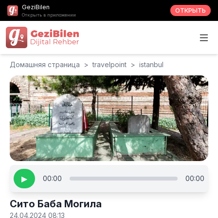
GeziBilen
ОТКРЫТЬ
Открыть в приложении
Домашняя страница
>
travelpoint
>
istanbul
▶
00:00
00:00
Сито Баба Могила
24.04.2024 08:13