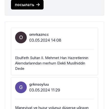
посылать
omrkazncc
O
03.05.2024 14:08
Ebulfeth Sultan II. Mehmet Han Hazretlerinin
Alemdarlarından merhum Elekli Muslihiddin
Dede
grknsoyluu
G
03.05.2024 11:29
Maneviyat ve huzur yolunuz düşerse uğrayın