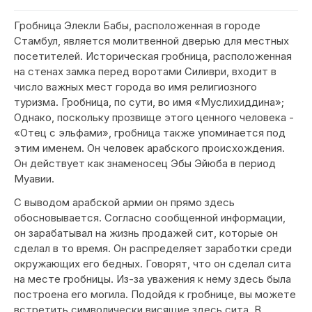
Гробница Элекли Бабы, расположенная в городе
Стамбул, является молитвенной дверью для местных
посетителей. Историческая гробница, расположенная
на стенах замка перед воротами Силиври, входит в
число важных мест города во имя религиозного
туризма. Гробница, по сути, во имя «Муслихиддина»;
Однако, поскольку прозвище этого ценного человека -
«Отец с эльфами», гробница также упоминается под
этим именем. Он человек арабского происхождения.
Он действует как знаменосец Эбы Эйюба в период
Муавии.
С выводом арабской армии он прямо здесь
обосновывается. Согласно сообщенной информации,
он зарабатывал на жизнь продажей сит, которые он
сделал в то время. Он распределяет заработки среди
окружающих его бедных. Говорят, что он сделал сита
на месте гробницы. Из-за уважения к нему здесь была
построена его могила. Подойдя к гробнице, вы можете
встретить символически висящие здесь сита. В