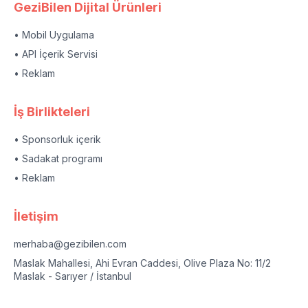
GeziBilen Dijital Ürünleri
• Mobil Uygulama
• API İçerik Servisi
• Reklam
İş Birlikteleri
• Sponsorluk içerik
• Sadakat programı
• Reklam
İletişim
merhaba@gezibilen.com
Maslak Mahallesi, Ahi Evran Caddesi, Olive Plaza No: 11/2
Maslak - Sarıyer / İstanbul