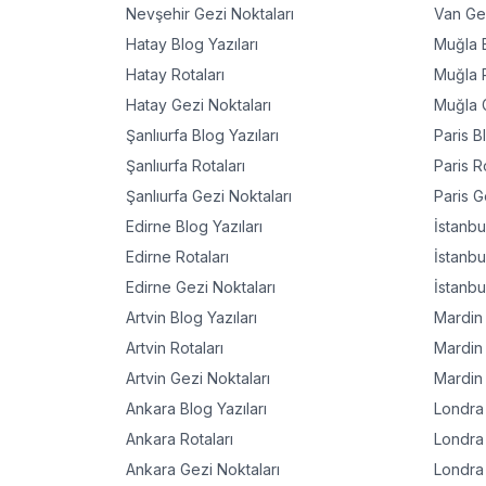
Nevşehir
Gezi Noktaları
Van
Gez
Hatay
Blog Yazıları
Muğla
B
Hatay
Rotaları
Muğla
R
Hatay
Gezi Noktaları
Muğla
G
Şanlıurfa
Blog Yazıları
Paris
Bl
Şanlıurfa
Rotaları
Paris
Ro
Şanlıurfa
Gezi Noktaları
Paris
Ge
Edirne
Blog Yazıları
İstanbu
Edirne
Rotaları
İstanbu
Edirne
Gezi Noktaları
İstanbu
Artvin
Blog Yazıları
Mardin
Artvin
Rotaları
Mardin
Artvin
Gezi Noktaları
Mardin
Ankara
Blog Yazıları
Londra
Ankara
Rotaları
Londra
Ankara
Gezi Noktaları
Londra