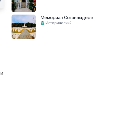
Мемориал Соганлыдере
Исторический
ли
о