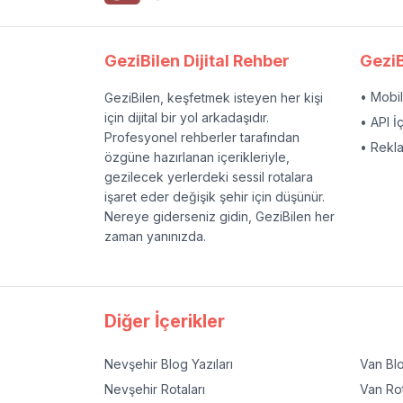
GeziBilen Dijital Rehber
GeziB
• Mobi
GeziBilen, keşfetmek isteyen her kişi
için dijital bir yol arkadaşıdır.
• API İ
Profesyonel rehberler tarafından
• Rekl
özgüne hazırlanan içerikleriyle,
gezilecek yerlerdeki sessil rotalara
işaret eder değişik şehir için düşünür.
Nereye giderseniz gidin, GeziBilen her
zaman yanınızda.
Diğer İçerikler
Nevşehir
Blog Yazıları
Van
Blo
Nevşehir
Rotaları
Van
Rot