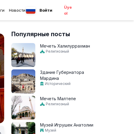
Üye
ги
Новости
Войти
ol
Популярные посты
Мечеть Халилуррахман
Религиозный
Здание Губернатора
Мардина
Исторический
Мечеть Малтепе
Религиозный
Музей Игрушек Анатолии
Музей
0