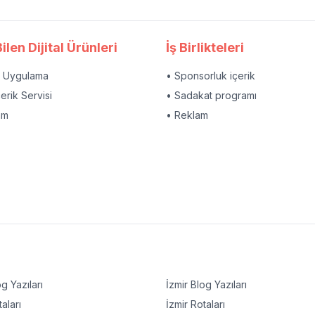
ilen Dijital Ürünleri
İş Birlikteleri
l Uygulama
• Sponsorluk içerik
çerik Servisi
• Sadakat programı
am
• Reklam
g Yazıları
İzmir
Blog Yazıları
aları
İzmir
Rotaları