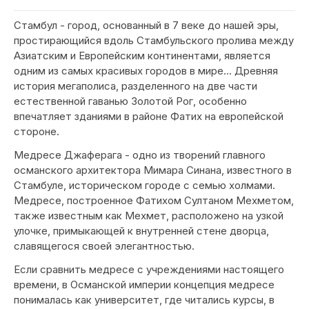
Стамбул - город, основанный в 7 веке до нашей эры,
простирающийся вдоль Стамбульского пролива между
Азиатским и Европейским континентами, является
одним из самых красивых городов в мире… Древняя
история мегаполиса, разделенного на две части
естественной гаванью Золотой Рог, особенно
впечатляет зданиями в районе Фатих на европейской
стороне.
Медресе Джаферага - одно из творений главного
османского архитектора Мимара Синана, известного в
Стамбуле, историческом городе с семью холмами.
Медресе, построенное Фатихом Султаном Мехметом,
также известным как Мехмет, расположено на узкой
улочке, примыкающей к внутренней стене дворца,
славящегося своей элегантностью.
Если сравнить медресе с учреждениями настоящего
времени, в Османской империи концепция медресе
понималась как университет, где читались курсы, в