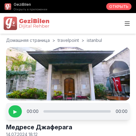
GeziBilen
ОТКРЫТЬ
Открыть в приложении
Домашняя страница
>
travelpoint
>
istanbul
▶
00:00
00:00
Медресе Джаферага
14.07.2024 18:12