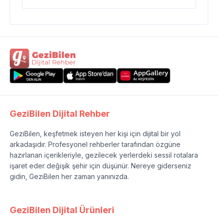
GeziBilen Dijital Rehber
GeziBilen, keşfetmek isteyen her kişi için dijital bir yol
arkadaşıdır. Profesyonel rehberler tarafından özgüne
hazırlanan içerikleriyle, gezilecek yerlerdeki sessil rotalara
işaret eder değişik şehir için düşünür. Nereye giderseniz
gidin, GeziBilen her zaman yanınızda.
GeziBilen Dijital Ürünleri