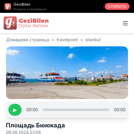
GeziBilen
ОТКРЫТЬ
Открыть в приложении
Домашняя страница
>
travelpoint
>
istanbul
▶
00:00
00:00
Площадь Бююкада
06.08.2024 23:06