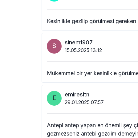
Kesinlikle gezilip görülmesi gereken 
sinem1907
S
15.05.2025 13:12
Mükemmel bir yer kesinlikle görülme
emiresltn
E
29.01.2025 07:57
Antepi antep yapan en önemli şey ç
gezmezseniz antebi gezdim demeyi