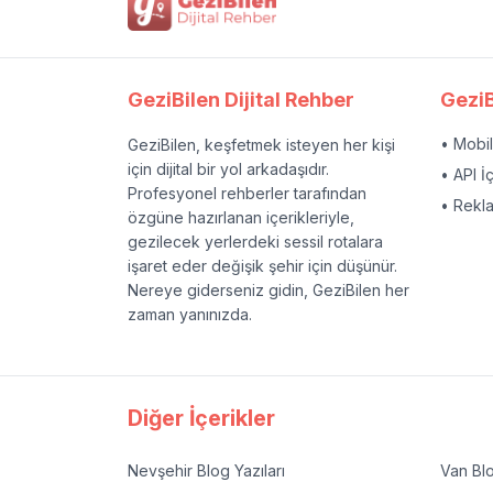
GeziBilen Dijital Rehber
GeziB
• Mobi
GeziBilen, keşfetmek isteyen her kişi
için dijital bir yol arkadaşıdır.
• API İ
Profesyonel rehberler tarafından
• Rekl
özgüne hazırlanan içerikleriyle,
gezilecek yerlerdeki sessil rotalara
işaret eder değişik şehir için düşünür.
Nereye giderseniz gidin, GeziBilen her
zaman yanınızda.
Diğer İçerikler
Nevşehir
Blog Yazıları
Van
Blo