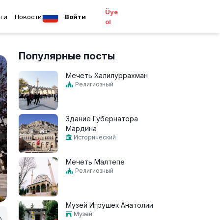
Üye
ги
Новости
Войти
ol
Популярные посты
Мечеть Халилуррахман
Религиозный
Здание Губернатора
Мардина
Исторический
Мечеть Малтепе
Религиозный
Музей Игрушек Анатолии
Музей
0