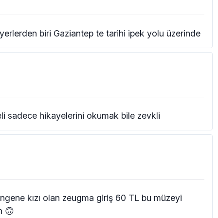
yerlerden biri Gaziantep te tarihi ipek yolu üzerinde
li sadece hikayelerini okumak bile zevkli
ingene kızı olan zeugma giriş 60 TL bu müzeyi
n 🙃