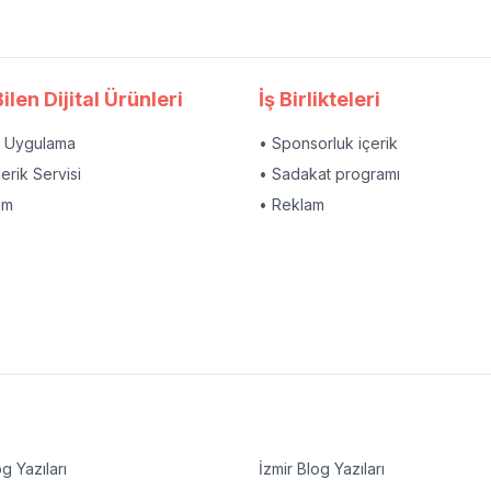
ilen Dijital Ürünleri
İş Birlikteleri
l Uygulama
• Sponsorluk içerik
çerik Servisi
• Sadakat programı
am
• Reklam
g Yazıları
İzmir
Blog Yazıları