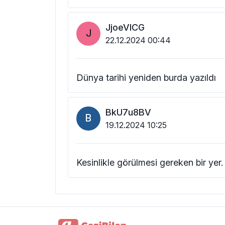
JjoeVlCG
J
22.12.2024 00:44
Dünya tarihi yeniden burda yazıldı
BkU7u8BV
B
19.12.2024 10:25
Kesinlikle görülmesi gereken bir yer.