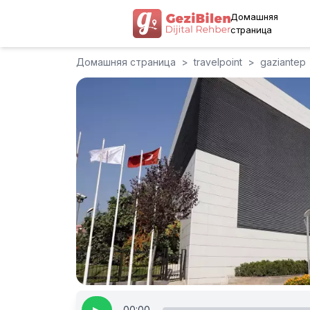
Домашняя
страница
Домашняя страница
>
travelpoint
>
gaziantep
00:00