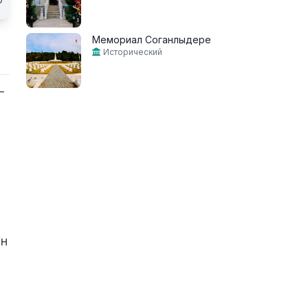
Мемориал Соганлыдере
Исторический
-
Он