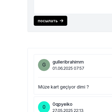
посылать
gulleribrahimm
G
01.06.2025 07:57
Müze kart geçiyor dimi ?
0qpyeiko
0
27.05.2025 22:13