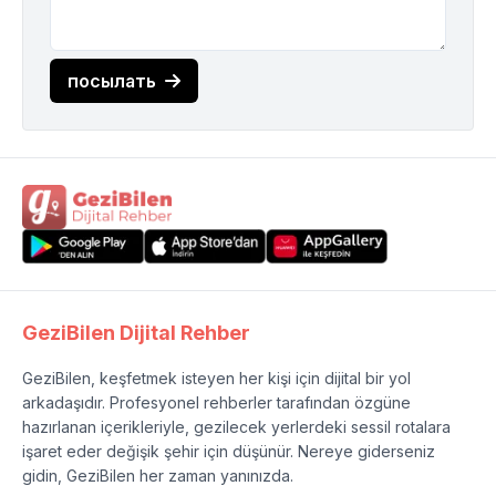
посылать
GeziBilen Dijital Rehber
GeziBilen, keşfetmek isteyen her kişi için dijital bir yol
arkadaşıdır. Profesyonel rehberler tarafından özgüne
hazırlanan içerikleriyle, gezilecek yerlerdeki sessil rotalara
işaret eder değişik şehir için düşünür. Nereye giderseniz
gidin, GeziBilen her zaman yanınızda.