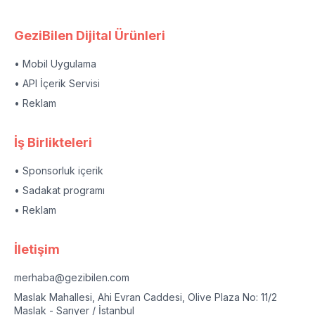
GeziBilen Dijital Ürünleri
• Mobil Uygulama
• API İçerik Servisi
• Reklam
İş Birlikteleri
• Sponsorluk içerik
• Sadakat programı
• Reklam
İletişim
merhaba@gezibilen.com
Maslak Mahallesi, Ahi Evran Caddesi, Olive Plaza No: 11/2
Maslak - Sarıyer / İstanbul