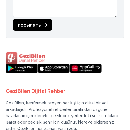
посылать
GeziBilen Dijital Rehber
GeziBilen, keşfetmek isteyen her kişi için dijital bir yol
arkadaşıdır. Profesyonel rehberler tarafından özgüne
hazırlanan içerikleriyle, gezilecek yerlerdeki sessil rotalara
işaret eder değişik şehir için düşünür. Nereye giderseniz
gidin, GeziBilen her zaman yanınızda.