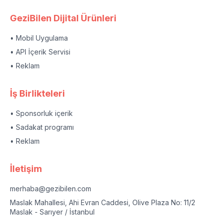
GeziBilen Dijital Ürünleri
• Mobil Uygulama
• API İçerik Servisi
• Reklam
İş Birlikteleri
• Sponsorluk içerik
• Sadakat programı
• Reklam
İletişim
merhaba@gezibilen.com
Maslak Mahallesi, Ahi Evran Caddesi, Olive Plaza No: 11/2
Maslak - Sarıyer / İstanbul