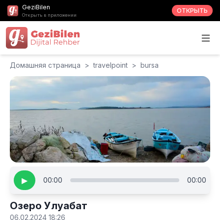
GeziBilen
ОТКРЫТЬ
Открыть в приложении
Домашняя страница
>
travelpoint
>
bursa
▶
00:00
00:00
Озеро Улуабат
06.02.2024 18:26