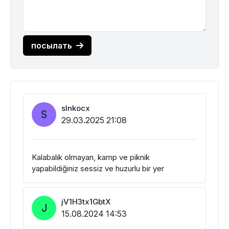
посылать
slnkocx
S
29.03.2025 21:08
Kalabalık olmayan, kamp ve piknik
yapabildiğiniz sessiz ve huzurlu bir yer
jV1H3tx1GbtX
J
15.08.2024 14:53