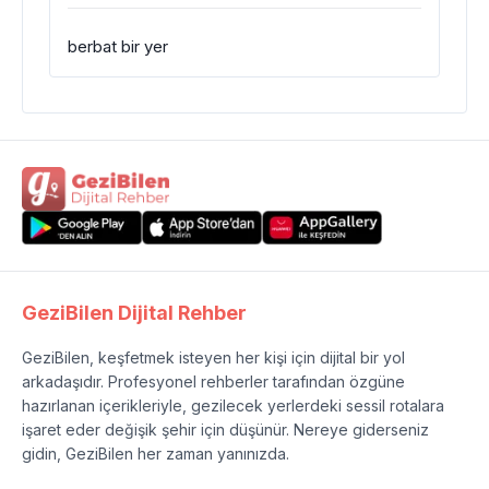
berbat bir yer
GeziBilen Dijital Rehber
GeziBilen, keşfetmek isteyen her kişi için dijital bir yol
arkadaşıdır. Profesyonel rehberler tarafından özgüne
hazırlanan içerikleriyle, gezilecek yerlerdeki sessil rotalara
işaret eder değişik şehir için düşünür. Nereye giderseniz
gidin, GeziBilen her zaman yanınızda.