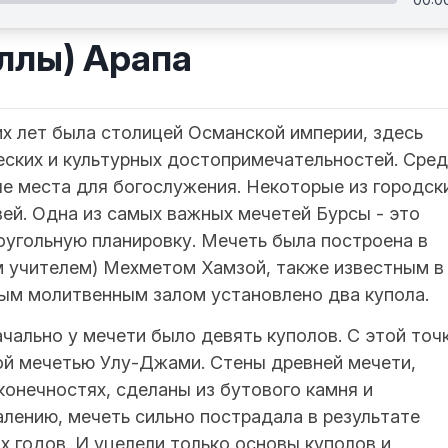
ллы) Арапа
х лет была столицей Османской империи, здесь
ских и культурных достопримечательностей. Сре
е места для богослужения. Некоторые из городск
ей. Одна из самых важных мечетей Бурсы - это
оугольную планировку. Мечеть была построена в
м учителем) Мехметом Хамзой, также известным в
ным молитвенным залом установлено два купола.
чально у мечети было девять куполов. С этой точ
шой мечетью Улу-Джами. Стены древней мечети,
конечностях, сделаны из бутового камня и
алению, мечеть сильно пострадала в результате
х годов. И уцелели только основы куполов и,