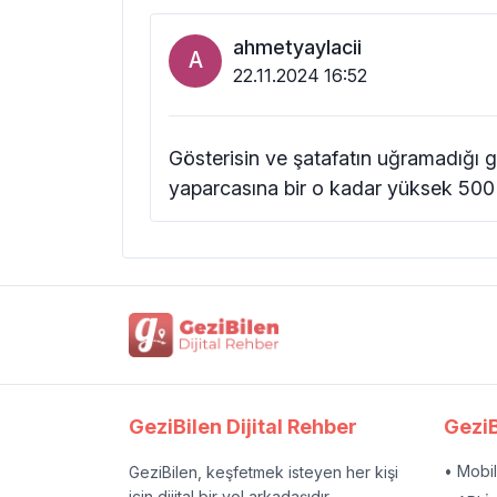
ahmetyaylacii
A
22.11.2024 16:52
Gösterisin ve şatafatın uğramadığı 
yaparcasına bir o kadar yüksek 500 yıl
GeziBilen Dijital Rehber
GeziB
• Mobi
GeziBilen, keşfetmek isteyen her kişi
için dijital bir yol arkadaşıdır.