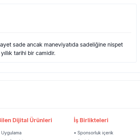
gayet sade ancak maneviyatıda sadeliğine nispet
lık tarihi bir camidir.
ilen Dijital Ürünleri
İş Birlikteleri
l Uygulama
• Sponsorluk içerik