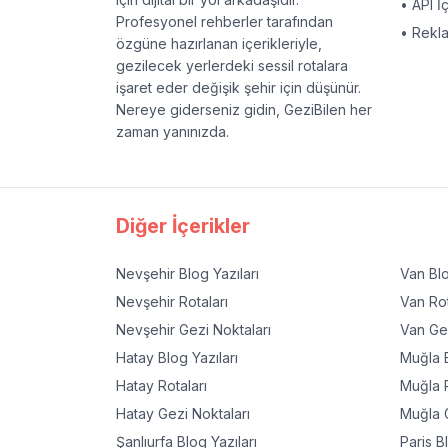
• API İ
Profesyonel rehberler tarafından
• Rekl
özgüne hazırlanan içerikleriyle,
gezilecek yerlerdeki sessil rotalara
işaret eder değişik şehir için düşünür.
Nereye giderseniz gidin, GeziBilen her
zaman yanınızda.
Diğer İçerikler
Nevşehir
Blog Yazıları
Van
Blo
Nevşehir
Rotaları
Van
Rot
Nevşehir
Gezi Noktaları
Van
Gez
Hatay
Blog Yazıları
Muğla
B
Hatay
Rotaları
Muğla
R
Hatay
Gezi Noktaları
Muğla
G
Şanlıurfa
Blog Yazıları
Paris
Bl