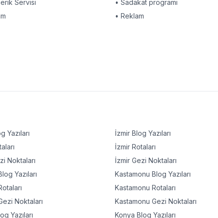
çerik Servisi
• Sadakat programı
am
• Reklam
g Yazıları
İzmir
Blog Yazıları
aları
İzmir
Rotaları
i Noktaları
İzmir
Gezi Noktaları
log Yazıları
Kastamonu
Blog Yazıları
otaları
Kastamonu
Rotaları
ezi Noktaları
Kastamonu
Gezi Noktaları
og Yazıları
Konya
Blog Yazıları