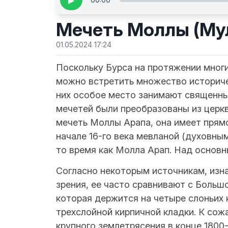
▶
Мечеть Моллы (Му
01.05.2024 17:24
Поскольку Бурса на протяжении многи
можно встретить множество историче
них особое место занимают священны
мечетей были преобразованы из церкв
мечеть Моллы Арапа, она имеет прям
начале 16-го века мевланой (духовны
то время как Молла Арап. Над основ
Согласно некоторым источникам, изна
зрения, ее часто сравнивают с Боль
которая держится на четыре слоньих 
трехслойной кирпичной кладки. К сож
крупного землетрясения в конце 1800-