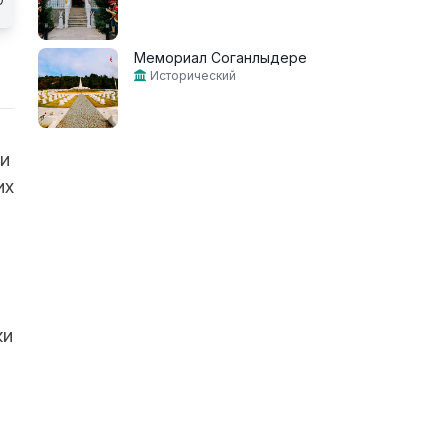
Мемориал Соганлыдере
Исторический
ди
их
ки