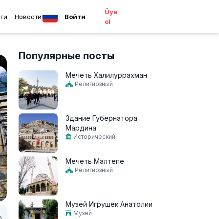
Üye
ги
Новости
Войти
ol
Популярные посты
Мечеть Халилуррахман
Религиозный
Здание Губернатора
Мардина
Исторический
Мечеть Малтепе
Религиозный
Музей Игрушек Анатолии
Музей
0