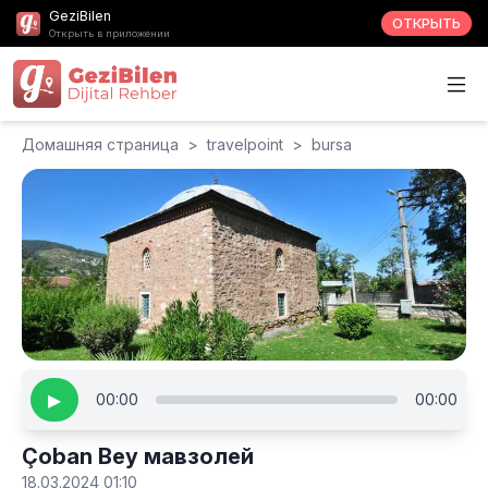
GeziBilen
ОТКРЫТЬ
Открыть в приложении
Домашняя страница
>
travelpoint
>
bursa
▶
00:00
00:00
Çoban Bey мавзолей
18.03.2024 01:10