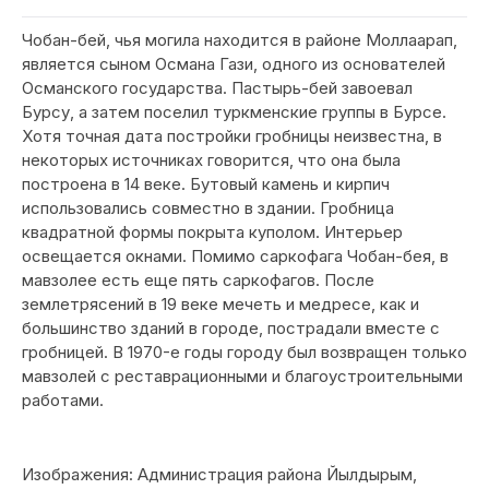
Чобан-бей, чья могила находится в районе Моллаарап,
является сыном Османа Гази, одного из основателей
Османского государства. Пастырь-бей завоевал
Бурсу, а затем поселил туркменские группы в Бурсе.
Хотя точная дата постройки гробницы неизвестна, в
некоторых источниках говорится, что она была
построена в 14 веке. Бутовый камень и кирпич
использовались совместно в здании. Гробница
квадратной формы покрыта куполом. Интерьер
освещается окнами. Помимо саркофага Чобан-бея, в
мавзолее есть еще пять саркофагов. После
землетрясений в 19 веке мечеть и медресе, как и
большинство зданий в городе, пострадали вместе с
гробницей. В 1970-е годы городу был возвращен только
мавзолей с реставрационными и благоустроительными
работами.
Изображения: Администрация района Йылдырым,