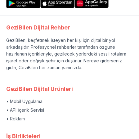
GeziBilen Dijital Rehber
GeziBilen, keşfetmek isteyen her kişi için dijital bir yol
arkadaşıdır. Profesyonel rehberler tarafından özgüne
hazırlanan içerikleriyle, gezilecek yerlerdeki sessil rotalara
işaret eder değişik şehir için düşünür. Nereye giderseniz
gidin, GeziBilen her zaman yanınızda.
GeziBilen Dijital Ürünleri
• Mobil Uygulama
• API İçerik Servisi
• Reklam
İş Birlikteleri